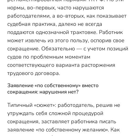
работников: уведомление службы занятости
нормы, во-первых, часто нарушаются
Судебная практика при сокращении штата:
работодателями, а во-вторых, как показывает
определение даты увольнения
судебная практика, далеко не всегда
поддаются однозначной трактовке. Работник
может извлечь из этого пользу, оспорив свое
сокращение. Обязательно — с учетом позиций
судов по проблемным моментам
соответствующего варианта расторжения
трудового договора.
Заявление «по собственному» вместо
сокращения: нарушения нет?
Типичный «сюжет»: работодатель, решив не
утруждать себя сложной процедурой
сокращения, заставляет работника писать
заявление «по собственному желанию». Как