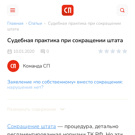
Главная
›
Статьи
›
Судебная практика при сокращении
штата
Судебная практика при сокращении штата
10.01.2020
0
Команда СП
Заявление «по собственному» вместо сокращения:
нарушения нет?
Когда сокращение – не сокращение
Предложение вакансий при сокращении: судебная
Развернуть содержание
практика
Судебная практика при сокращении штатов:
уведомление работника о сокращении
Сокращение штата
— процедура, детально
регламентированная нормами ТК РФ. Но эти
Судебная практика по сокращению штата