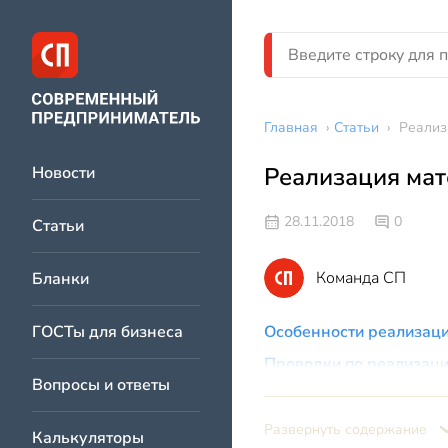
Главная
›
Статьи
›
Реализ
Реализация мат
Новости
28.11.2018
0
Статьи
Команда СП
Бланки
ГОСТы для бизнеса
Особенности реализац
Проводки по реализаци
Вопросы и ответы
Пример 1. Продаж
Пример 2. Реализа
Развернуть содержание
Калькуляторы