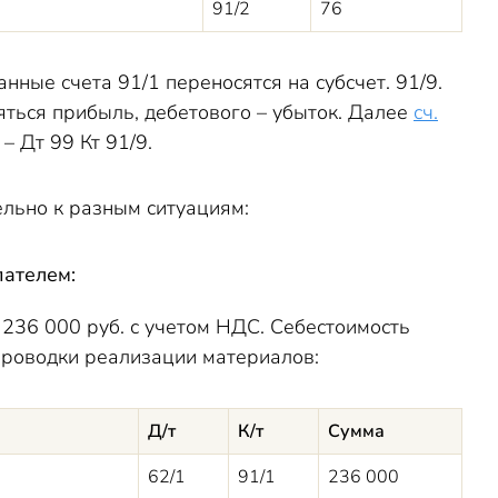
91/2
76
нные счета 91/1 переносятся на субсчет. 91/9.
яться прибыль, дебетового – убыток. Далее
сч.
– Дт 99 Кт 91/9.
ьно к разным ситуациям:
ателем:
236 000 руб. с учетом НДС. Себестоимость
проводки реализации материалов:
Д/т
К/т
Сумма
62/1
91/1
236 000