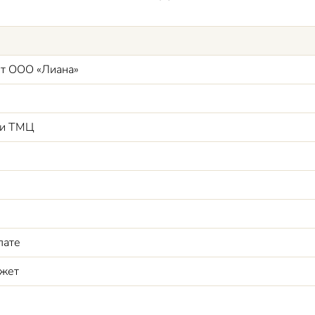
от ООО «Лиана»
ти ТМЦ
лате
джет