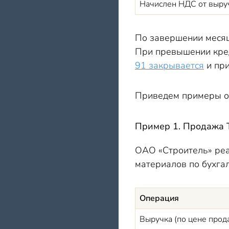
Начислен НДС от выру
По завершении месяца
При превышении кред
91 закрывается
и при
Приведем примеры о
Пример 1. Продажа 
ОАО «Строитель» реа
материалов по бухга
Операция
Выручка (по цене прод