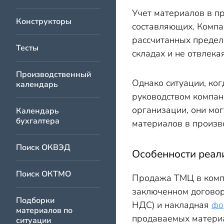
Учет материалов в пр
Конструкторы
составляющих. Компан
рассчитанных предел
Тесты
складах и не отвлека
Производственный
Однако ситуации, ког
календарь
руководством компан
организации, они мо
Календарь
бухгалтера
материалов в произв
Поиск ОКВЭД
Особенности реал
Поиск ОКТМО
Продажа ТМЦ в компа
заключенном договор
Подборки
НДС) и накладная
фо
материалов по
продаваемых материал
ситуации