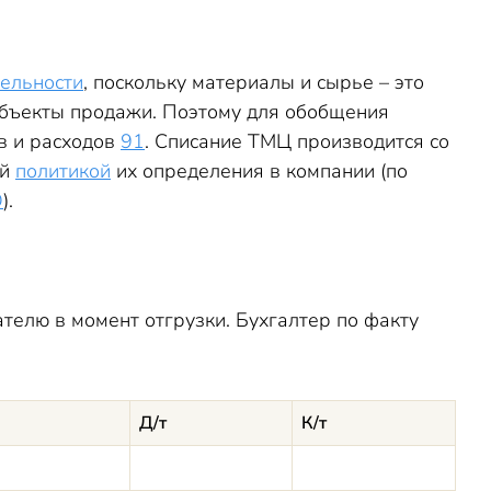
ельности
, поскольку материалы и сырье – это
объекты продажи. Поэтому для обобщения
в и расходов
91
. Списание ТМЦ производится со
ой
политикой
их определения в компании (по
О
).
телю в момент отгрузки. Бухгалтер по факту
Д/т
К/т