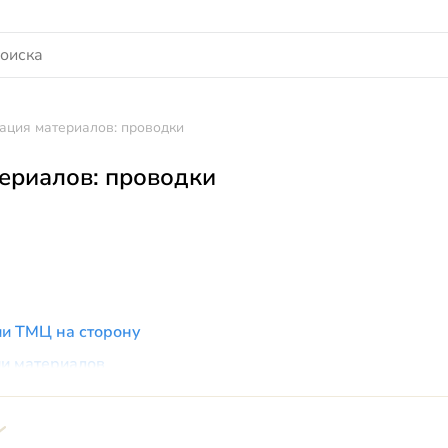
ация материалов: проводки
ериалов: проводки
ии ТМЦ на сторону
и материалов
а ТМЦ без предоплаты на условиях самовывоза покупател
ция материалов (проводки) на условиях предоплаты: