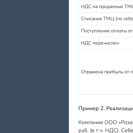
НДС на проданные ТМ
Списание ТМЦ (по себе
Поступление оплаты о
НДС перечислен
Отражена прибыль от п
Пример 2. Реализаци
Компания ООО «Роза»
руб. (в т.ч. НДС). Се