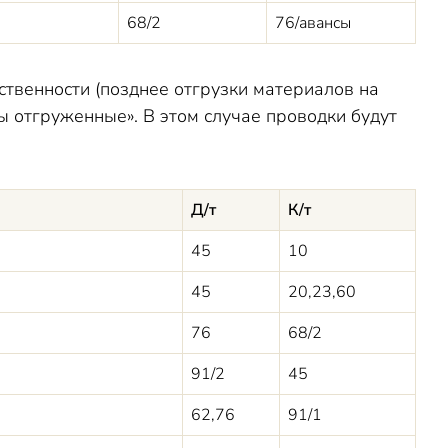
68/2
76/авансы
твенности (позднее отгрузки материалов на
 отгруженные». В этом случае проводки будут
Д/т
К/т
45
10
45
20,23,60
76
68/2
91/2
45
62,76
91/1