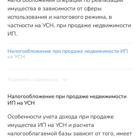
налогообложения операций по реализации
имущества в зависимости от сферы
использования и налогового режима, в
частности на УСН, при продаже недвижимости
ИП.
Налогообложение при продаже недвижимости ИП
на УСН
Продажа недвижимости ИП на УСН «Доходы»
Продажа недвижимости на УСН «Доходы минус
Развернуть содержание
расходы»
Когда невозможна УСН при продаже недвижимости
Налогообложение при продаже недвижимости
Как будет облагаться налогом продажа земельного
ИП на УСН
участка
Итоги
Особенности учета дохода при продаже
имущества ИП на УСН и расчета
налогооблагаемой базы зависят от того, имеет