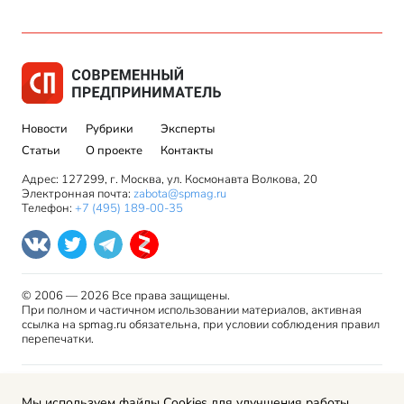
Новости
Рубрики
Эксперты
Статьи
О проекте
Контакты
Адрес: 127299, г. Москва, ул. Космонавта Волкова, 20
Электронная почта:
zabota@spmag.ru
Телефон:
+7 (495) 189-00-35
© 2006 — 2026 Все права защищены.
При полном и частичном использовании материалов, активная
ссылка на spmag.ru обязательна, при условии соблюдения правил
перепечатки.
Правила использования материалов сайта и авторские
Мы используем файлы Cookies для улучшения работы
права