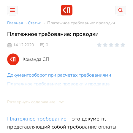
Главная
›
Статьи
›
Платежное требование: проводки
Платежное требование: проводки
14.12.2020
0
Команда СП
Документооборот при расчетах требованиями
Платежное требование: проводки у продавца
Платежное требование: проводки у покупателя
Пример
Развернуть содержание
Платежное требование
– это документ,
представляющий собой требование оплаты