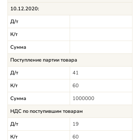
10.12.2020:
Д/т
К/т
Сумма
Поступление партии товара
Д/т
41
К/т
60
Сумма
1000000
НДС по поступившим товарам
Д/т
19
К/т
60