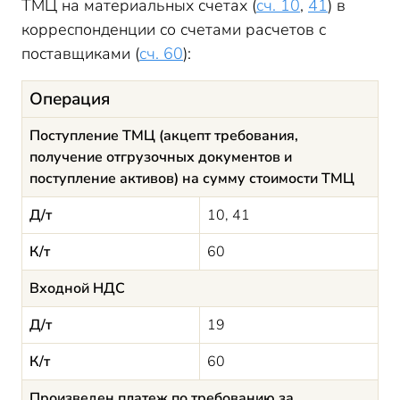
ТМЦ на материальных счетах (
сч. 10
,
41
) в
корреспонденции со счетами расчетов с
поставщиками (
сч. 60
):
Операция
Поступление ТМЦ (акцепт требования,
получение отгрузочных документов и
поступление активов) на сумму стоимости ТМЦ
Д/т
10, 41
К/т
60
Входной НДС
Д/т
19
К/т
60
Произведен платеж по требованию за