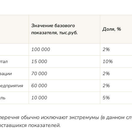
Значение базового
Доля, %
показателя, тыс.руб.
100 000
2%
итал
15 000
10%
зации
70 000
2%
редприятия
60 000
2%
ыль
10 000
5%
перечня обычно исключают экстремумы (в данном слу
оставшихся показателей.