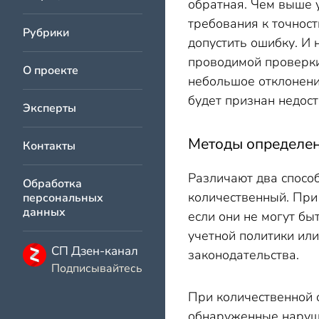
обратная. Чем выше у
требования к точнос
Рубрики
допустить ошибку. И 
проводимой проверки
О проекте
небольшое отклонение
будет признан недос
Эксперты
Методы определен
Контакты
Различают два спосо
Обработка
количественный. При
персональных
данных
если они не могут б
учетной политики ил
СП Дзен-канал
законодательства.
Подписывайтесь
При количественной 
обнаруженные наруше