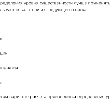
ределения уровня существенности лучше применять 
льзуют показатели из следующего списка:
л
ации
дприятия
ь
этом варианте расчета производится определение у