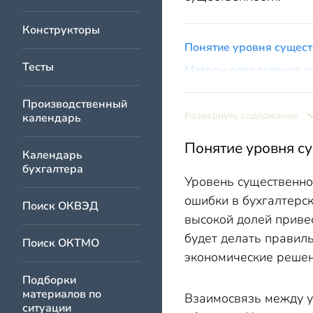
Конструкторы
Понятие уровня сущест
Тесты
Методы определения у
Расчет уровня существ
Производственный
Вывод
Развернуть содержание
календарь
Понятие уровня с
Календарь
бухгалтера
Уровень существенно
ошибки в бухгалтерс
Поиск ОКВЭД
высокой долей привес
будет делать правил
Поиск ОКТМО
экономические решен
Подборки
материалов по
Взаимосвязь между у
ситуации