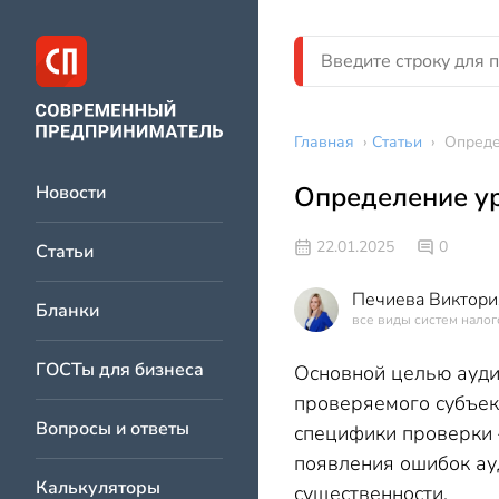
Главная
›
Статьи
›
Опреде
Определение ур
Новости
22.01.2025
0
Статьи
Печиева Виктори
Бланки
все виды систем нало
ГОСТы для бизнеса
Основной целью аудит
проверяемого субъек
Вопросы и ответы
специфики проверки 
появления ошибок ау
Калькуляторы
существенности.