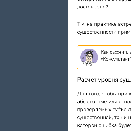
достоверной.
Т.к. на практике вст
существенности прим
Как рассчиты
«КонсультантП
Расчет уровня сущ
Для того, чтобы при 
абсолютные или относ
проверяемых субъект
существенной, так и 
которой ошибка будет