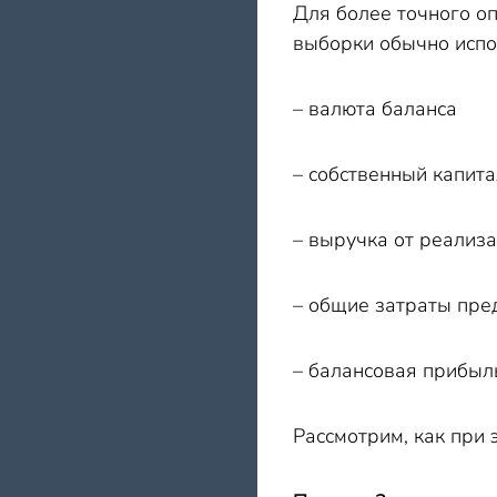
Для более точного оп
выборки обычно испо
– валюта баланса
– собственный капита
– выручка от реализ
– общие затраты пре
– балансовая прибыл
Рассмотрим, как при 