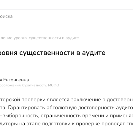
ление уровня существенности в аудите
овня существенности в аудите
я Евгеньевна
гообложения, бухотчетность, МСФО
орской проверки является заключение о достоверно
та. Гарантировать абсолютную достоверность аудит
–выборочность, ограниченность времени и применяе
диторы на этапе подготовки к проверке проводят с