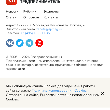
Новости
Рубрики
Эксперты
Статьи
О проекте
Контакты
Адрес: 127299, г. Москва, ул. Космонавта Волкова, 20
Электронная почта:
zabota@spmag.ru
Телефон:
+7 (495) 189-00-35
© 2006 — 2026 Все права защищены.
При полном и частичном использовании материалов, активная
ссылка на spmag.ru обязательна, при условии соблюдения правил
перепечатки.
Правила использования материалов сайта и авторские
Мы используем файлы Cookies для улучшения работы
права
сайта согласно
Политике использования Cookies
.
Пользовательское соглашение
Оставаясь на сайте, Вы соглашаетесь с использованием
Политика обработки персональных данных
Cookies..
Рекламодателям