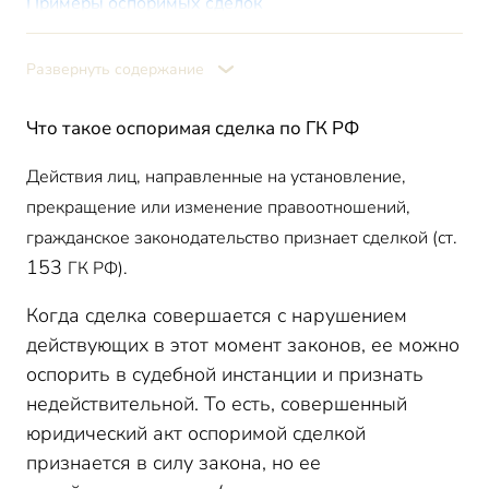
Примеры оспоримых сделок
Признание оспоримой сделки недействительной:
юридические последствия
Развернуть содержание
Оспоримые и ничтожные сделки: сходство и
различие
Что такое оспоримая сделка по ГК РФ
Какова исковая давность оспоримой сделки
Действия лиц, направленные на установление,
прекращение или изменение правоотношений,
гражданское законодательство признает сделкой (ст.
153
ГК РФ).
Когда сделка совершается с нарушением
действующих в этот момент законов, ее можно
оспорить в судебной инстанции и признать
недействительной. То есть, совершенный
юридический акт оспоримой сделкой
признается в силу закона, но ее