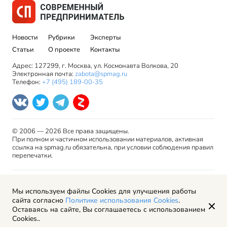
Новости
Рубрики
Эксперты
Статьи
О проекте
Контакты
Адрес: 127299, г. Москва, ул. Космонавта Волкова, 20
Электронная почта:
zabota@spmag.ru
Телефон:
+7 (495) 189-00-35
© 2006 — 2026 Все права защищены.
При полном и частичном использовании материалов, активная
ссылка на spmag.ru обязательна, при условии соблюдения правил
перепечатки.
Правила использования материалов сайта и авторские
Мы используем файлы Cookies для улучшения работы
права
сайта согласно
Политике использования Cookies
.
Пользовательское соглашение
Оставаясь на сайте, Вы соглашаетесь с использованием
Политика обработки персональных данных
Cookies..
Рекламодателям