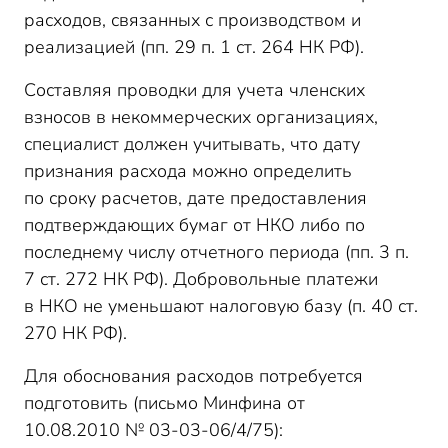
расходов, связанных с производством и
реализацией (пп. 29 п. 1 ст. 264 НК РФ).
Составляя проводки для учета членских
взносов в некоммерческих организациях,
специалист должен учитывать, что дату
признания расхода можно определить
по
сроку
расчетов, дате пред
о
ставления
подтверждающих бумаг от НКО либо по
последнему числу отчетного периода (пп. 3 п.
7 ст. 272 НК РФ). Добровольные платежи
в
НКО
не уменьшают налоговую базу (п. 40 ст.
270 НК РФ).
Для обоснования
расходов
потребуется
подготовить
(письм
о
Минфина от
10.08.2010
№
03-03-06/4/75
)
: