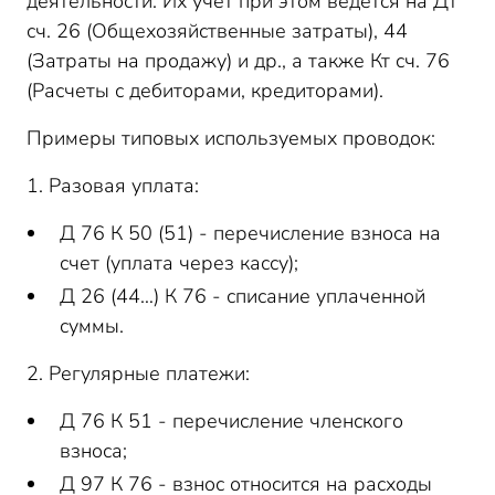
деятельности. Их учет при этом ведется на Дт
сч. 26 (Общехозяйственные затраты), 44
(Затраты на продажу) и др., а также Кт сч. 76
(Расчеты с дебиторами, кредиторами).
Примеры типовых используемых проводок:
1. Разовая уплата:
Д 76 К 50 (51) - перечисление взноса на
счет (уплата через кассу);
Д 26 (44…) К 76 - списание уплаченной
суммы.
2. Регулярные платежи:
Д 76 К 51 - перечисление членского
взноса;
Д 97 К 76 - взнос относится на расходы