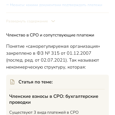
Нюансы: какими документами подтверждать платежи
Учет взносов и типичные проводки
Как осуществляется учет членских взносов через
Развернуть содержание
1С 8.3 Бухгалтерия
Основные операции 1С по СРО, принцип формирования,
Членство в СРО и сопутствующие платежи
заполнения
Итоги
Понятие «саморегулируемая организация»
закреплено в ФЗ № 315 от 01.12.2007
(послед. ред. от 02.07.2021). Так называют
некоммерческую структуру, которая:
Статья по теме:
Членские взносы в СРО: бухгалтерские
проводки
Существуют 3 вида платежей в СРО