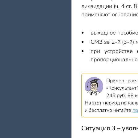
ликвидации (ч. 4 ст.
применяют основание 
выходное пособие 
СМЗ за 2-й (3-й) 
при устройстве
пропорционально п
Пример расч
«Консультант
245 руб. 88 к
На этот период по ка
и бесплатно читайте
пр
Ситуация 3 – увол