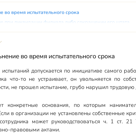
ие во время испытательного срока
ие при ликвидации филиала либо сокращении его штата
е «за прогул»
ьнение во время испытательного срока
 испытаний допускается по инициативе самого раб
ика что-то не устраивает, он увольняется по собс
сти, не прошел испытание, грубо нарушил трудовую 
ет конкретные основания, по которым нанимат
Если в организации не установлены собственные кр
сотрудника может руководствоваться ч. 1 ст. 21 
вно-правовыми актами.