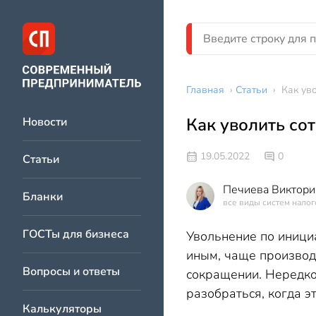
Главная
›
Статьи
›
Как ув
Как уволить со
Новости
19.05.2022
0
Статьи
Печиева Виктори
Бланки
все виды систем нало
ГОСТы для бизнеса
Увольнение по инициа
иным, чаще производ
Вопросы и ответы
сокращении. Нередко
разобраться, когда э
Калькуляторы