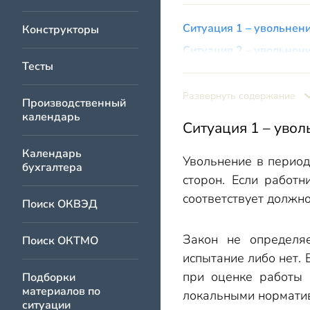
Ситуация 1 – увольнен
Конструкторы
Ситуация 2 – увольнен
Тесты
Ситуация 3 – увольнени
Развернуть содержание
Производственный
календарь
Ситуация 1 – увол
Календарь
Увольнение в период
бухгалтера
сторон. Если работн
соответствует должно
Поиск ОКВЭД
Закон не определя
Поиск ОКТМО
испытание либо нет. 
при оценке работы 
Подборки
материалов по
локальными нормати
ситуации