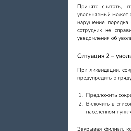
Принято считать, ч
увольняемый может ег
нарушение порядка 
сотрудник не справ
уведомления об уволь
Ситуация 2 – уво
При ликвидации, сок
предупредить о гряд
Предложить сокра
Включить в списо
населенном пункт
Закрывая филиал, ко