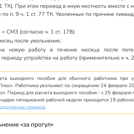
 81 ТК). При этом перевод в иную местность вместе с
по п. 9 ч. 1 ст. 77 ТК. Уволенным по причине ликви
= СМЗ (согласно ч. 1 ст. 178);
месяц после увольнения;
 на новую работу в течение месяца после поте
ериоду устройства на работу (применительно к ч. 2 
ета выходного пособия для обычного работника при у
Плюс». Работника увольняют по сокращению 24 февраля 202
оп. Период для расчета выходного пособия - с 25 февраля 
лендарю пятидневной рабочей недели приходится 19 рабоч
одолжение примера
.
ьнение «за прогул»