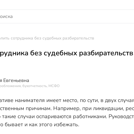
олить сотрудника без судебных разбирательств
трудника без судебных разбирательств
я Евгеньевна
гообложения, бухотчетность, МСФО
тиве нанимателя имеет место, по сути, в двух случая
ственным причинам. Например, при ликвидации, ре
 такие случаи оспариваются работниками. Руководст
то бывает и как этого избежать.