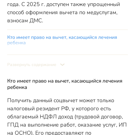
года. С 2025 г. доступен также упрощенный
способ оформления вычета по медуслугам,
взносам ДМС.
Кто имеет право на вычет, касающийся лечения
ребенка
Способ, условия оформления данной льготы
Оформление у нанимателя
Развернуть содержание
Через ИФНС
Упрощенный порядок
Кто имеет право на вычет, касающийся лечения
Итоги
ребенка
Получить данный соцвычет может только
налоговый резидент РФ, у которого есть
облагаемый НДФЛ доход (трудовой договор,
ГПД на выполнение работ, оказание услуг, ИП
на ОСНО). Его предоставляют по