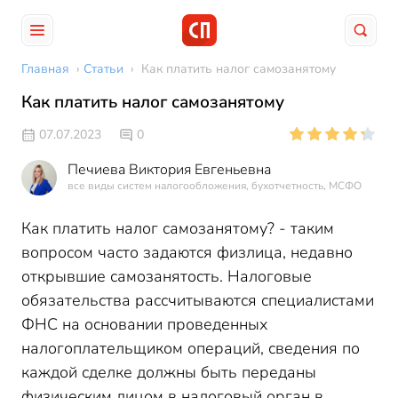
Главная
›
Статьи
›
Как платить налог самозанятому
Как платить налог самозанятому
07.07.2023
0
Печиева Виктория Евгеньевна
все виды систем налогообложения, бухотчетность, МСФО
Как платить налог самозанятому? - таким
вопросом часто задаются физлица, недавно
открывшие самозанятость. Налоговые
обязательства рассчитываются специалистами
ФНС на основании проведенных
налогоплательщиком операций, сведения по
каждой сделке должны быть переданы
физическим лицом в налоговый орган в