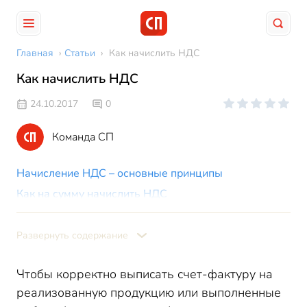
Главная
›
Статьи
›
Как начислить НДС
Как начислить НДС
24.10.2017
0
Команда СП
Начисление НДС – основные принципы
Как на сумму начислить НДС
Формула начисления НДС:
Начисление НДС – примеры
Развернуть содержание
Чтобы корректно выписать счет-фактуру на
реализованную продукцию или выполненные