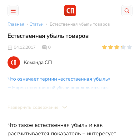
Главная
›
Статьи
›
Естественная убыль товаров
Естественная убыль товаров
04.12.2017
0
Команда СП
Что означает термин «естественная убыль»
Норма естественной убыли определяется так:
Не признаются естественной убылью:
Виды естественной убыли:
Развернуть содержание
Как рассчитать естественную убыль
Формула расчета естественной убыли
Что такое естественная убыль и как
Учет естественной убыли
рассчитывается показатель – интересует