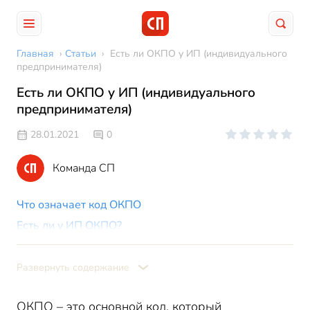
Главная
›
Статьи
›
Есть ли ОКПО у ИП (индивидуального
предпринимателя)
Есть ли ОКПО у ИП (индивидуального
предпринимателя)
28.01.2021
0
Команда СП
Что означает код ОКПО
Есть ли у ИП ОКПО?
Как узнать код ОКПО
Есть ли у ИП КПП?
Развернуть содержание
ОКПО – это основной код, который