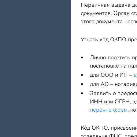
Первичная выдача до
документов. Орган с
этого документа несл
Узнать код ОКПО пре
Лично посетить о
постановке на на
для ООО и ИП –
в
для АО – нотариа
Заявить о предо
ИНН или ОГРН, зд
перечне форм
, к
Код ОКПО, присвоенн
отделение ФНС, пред