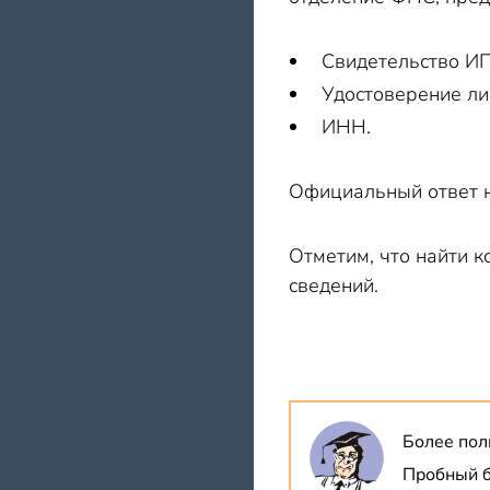
Свидетельство ИП
Удостоверение лич
ИНН.
Официальный ответ н
Отметим, что найти 
сведений.
Более пол
Пробный б