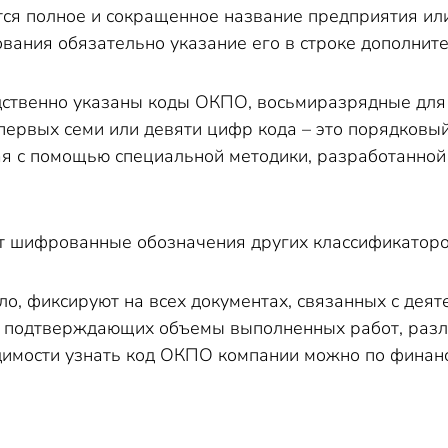
тся полное и сокращенное название предприятия и
вания обязательно указание его в строке дополнит
дственно указаны коды ОКПО, восьмиразрядные для
рвых семи или девяти цифр кода – это порядковый
ая с помощью специальной методики, разработанной
ит шифрованные обозначения других классификато
о, фиксируют на всех документах, связанных с деят
х, подтверждающих объемы выполненных работ, разли
димости узнать код ОКПО компании можно по финан