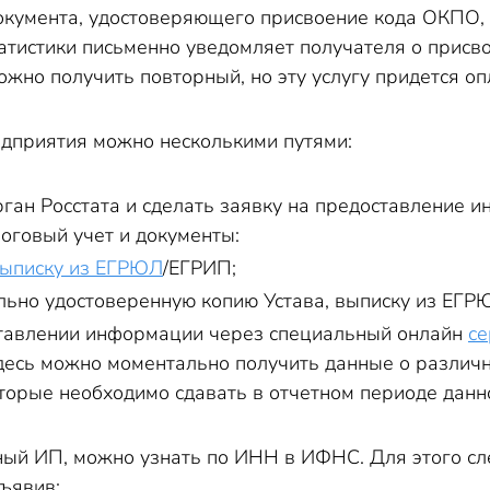
кумента, удостоверяющего присвоение кода ОКПО, 
татистики письменно уведомляет получателя о присв
ожно получить повторный, но эту услугу придется оп
дприятия можно несколькими путями:
рган Росстата и сделать заявку на предоставление и
логовый учет и документы:
ыписку из ЕГРЮЛ
/ЕГРИП;
льно удостоверенную копию Устава, выписку из ЕГР
ставлении информации через специальный онлайн
се
есь можно моментально получить данные о различных
оторые необходимо сдавать в отчетном периоде дан
ый ИП, можно узнать по ИНН в ИФНС. Для этого сле
ъявив: