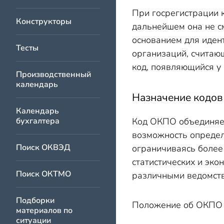
При госрегистрации 
Конструкторы
дальнейшем она не с
основанием для иден
Тесты
организаций, считаю
код, появляющийся у
Производственный
календарь
Назначение кодо
Календарь
бухгалтера
Код ОКПО объединяет
возможность определ
Поиск ОКВЭД
ограничиваясь более
статистических и эк
Поиск ОКТМО
различными ведомст
Подборки
Положение об ОКПО 
материалов по
ситуации