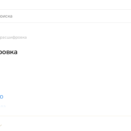
 расшифровка
ровка
ПО
ода