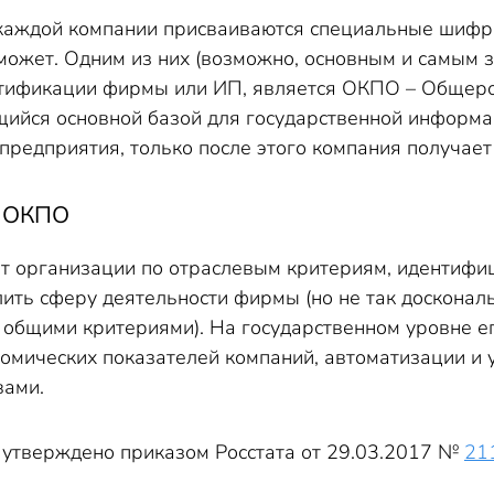
каждой компании присваиваются специальные шифры
может. Одним из них (возможно, основным и самым 
тификации фирмы или ИП, является ОКПО – Общеро
щийся основной базой для государственной информа
 предприятия, только после этого компания получае
в ОКПО
 организации по отраслевым критериям, идентифиц
ить сферу деятельности фирмы (но не так досконал
 общими критериями). На государственном уровне ег
ономических показателей компаний, автоматизации 
вами.
утверждено приказом Росстата от 29.03.2017 №
21