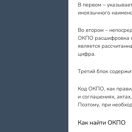
В первом – указывае
иноязычного наимено
Во втором – непосре
ОКПО расшифровка пе
является рассчитанн
цифра.
Третий блок содерж
Код ОКПО, как правил
и соглашениях, акта
Поэтому, при необхо
Как найти ОКПО