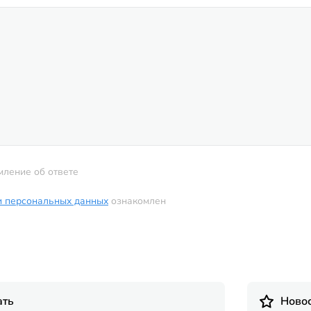
мление об ответе
и персональных данных
ознакомлен
ать
Новос