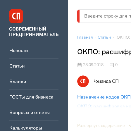
Главная
›
Статьи
›
ОКПО:
ОКПО: расшиф
Новости
28.09.2018
0
Статьи
Команда СП
Бланки
ГОСТы для бизнеса
Назначение кодов ОК
ОКПО: расшифровка к
Вопросы и ответы
Как найти ОКПО
Развернуть содержание
Калькуляторы