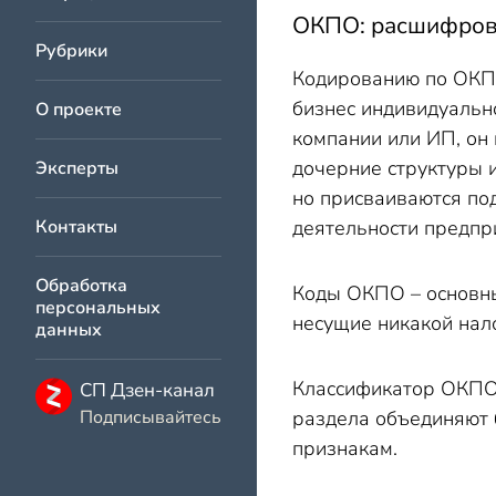
ОКПО: расшифров
Рубрики
Кодированию по ОКПО
бизнес индивидуальн
О проекте
компании или ИП, он
дочерние структуры 
Эксперты
но присваиваются по
Контакты
деятельности предпри
Обработка
Коды ОКПО – основны
персональных
несущие никакой нал
данных
Классификатор ОКПО с
СП Дзен-канал
Подписывайтесь
раздела объединяют 
признакам.