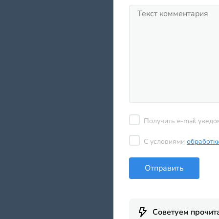
Получить e-mail уведо
С условиями
обработк
Отправить
Советуем прочит