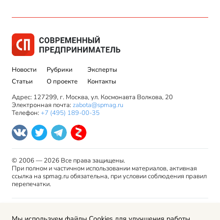
Новости
Рубрики
Эксперты
Статьи
О проекте
Контакты
Адрес: 127299, г. Москва, ул. Космонавта Волкова, 20
Электронная почта:
zabota@spmag.ru
Телефон:
+7 (495) 189-00-35
© 2006 — 2026 Все права защищены.
При полном и частичном использовании материалов, активная
ссылка на spmag.ru обязательна, при условии соблюдения правил
перепечатки.
Правила использования материалов сайта и авторские
Мы используем файлы Cookies для улучшения работы
права