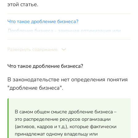
этой статье.
Что такое дробление бизнеса?
Дробление бизнеса - законная оптимизация или
налоговое преступление?
Незаконное дробление бизнеса в 2024 году
Развернуть содержание
Критерии дробления бизнеса
Дробление бизнеса: 17 признаков от ФНС России
Что такое дробление бизнеса?
Как налоговики применяют признаки дробления
бизнеса при проверках?
В законодательстве нет определения понятия
"дробление бизнеса".
Доказательства наличия признаков дробления бизнеса
Признаки дробления бизнеса, которые выявляют
суды
Что такое деловая цель дробления бизнеса?
В самом общем смысле дробление бизнеса –
это распределение ресурсов организации
Дробление бизнеса - судебная практика
(активов, кадров и т.д.), которые фактически
Дробление бизнеса - признаки для налоговой
инспекции, которые говорят о законности и
принадлежат одному владельцу или