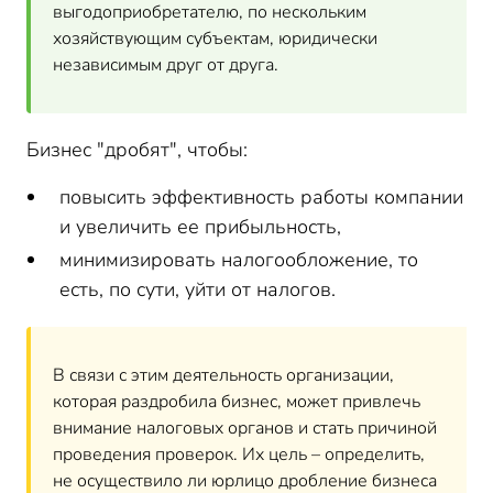
обоснованности дробления
выгодоприобретателю, по нескольким
Дробление бизнеса - признаки для налоговой
хозяйствующим субъектам, юридически
инспекции, которые говорят о незаконном дроблении с
независимым друг от друга.
целью уйти от налогов
Дробление бизнеса – последствия
Налоговая ответственность за дробление бизнеса
Бизнес "дробят", чтобы:
Доначисление налогов за незаконное дробление
бизнеса
повысить эффективность работы компании
Налоговая амнистия по дроблению бизнеса в 2024
и увеличить ее прибыльность,
году
минимизировать налогообложение, то
есть, по сути, уйти от налогов.
В связи с этим деятельность организации,
которая раздробила бизнес, может привлечь
внимание налоговых органов и стать причиной
проведения проверок. Их цель – определить,
не осуществило ли юрлицо дробление бизнеса