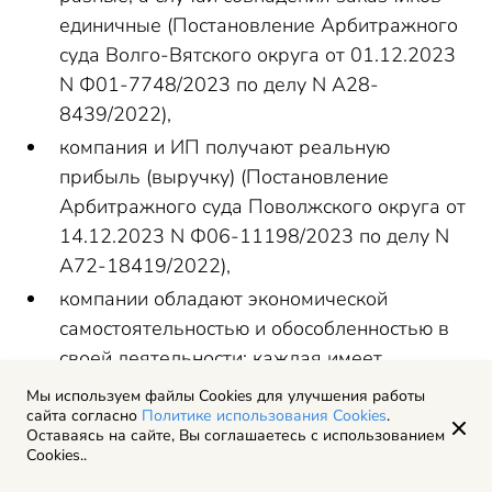
единичные (Постановление Арбитражного
суда Волго-Вятского округа от 01.12.2023
N Ф01-7748/2023 по делу N А28-
8439/2022),
компания и ИП получают реальную
прибыль (выручку) (Постановление
Арбитражного суда Поволжского округа от
14.12.2023 N Ф06-11198/2023 по делу N
А72-18419/2022),
компании обладают экономической
самостоятельностью и обособленностью в
своей деятельности: каждая имеет
самостоятельные отдельные расчетные
Мы используем файлы Cookies для улучшения работы
счета, ведет налоговый и бухгалтерский
сайта согласно
Политике использования Cookies
.
Оставаясь на сайте, Вы соглашаетесь с использованием
учет, сдает налоговую и бухгалтерскую
Cookies..
отчетность, исходя из применяемой