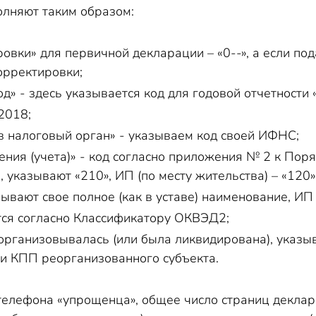
лняют таким образом:
вки» для первичной декларации – «0--», а если подае
орректировки;
» - здесь указывается код для годовой отчетности 
2018;
в налоговый орган» - указываем код своей ИФНС;
ения (учета)» - код согласно приложения № 2 к Пор
 указывают «210», ИП (по месту жительства) – «120»
вают свое полное (как в уставе) наименование, ИП 
ся согласно Классификатору ОКВЭД2;
организовывалась (или была ликвидирована), указы
и КПП реорганизованного субъекта.
телефона «упрощенца», общее число страниц деклар