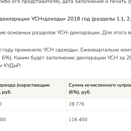
ибо его представителя), дата заполнения и печать (
екларации УСН«доходы» 2018 год (разделы 1.1, 2.
ие основных разделов УСН-декларации. Для этого 
году применяло УСН «доходы». Ежеквартально ком
а 6%). Каким будет заполнение декларации УСН за 2
м КУДиР:
дохода (нарастающим
Сумма исчисленного «упро
, руб.
(6%), руб.
0
28 776
000
116 400