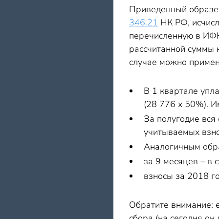
Приведенный образе
346.21
НК РФ, исчисл
перечисленную в ИФН
рассчитанной суммы 
случае можно примен
В 1 квартале упл
(28 776 х 50%). 
За полугодие вся
учитываемых взно
Аналогичным обра
за 9 месяцев – в 
взносы за 2018 г
Обратите внимание: е
сбора (на сегодня он