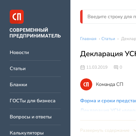
Главная
›
Статьи
›
Деклар
Декларация УСН
Новости
11.03.2019
0
Статьи
Команда СП
Бланки
ГОСТы для бизнеса
Форма и сроки предста
Декларация УСН «доход
Вопросы и ответы
«Упрощенка»: как запо
«Титульный лист»
Развернуть содержание
Калькуляторы