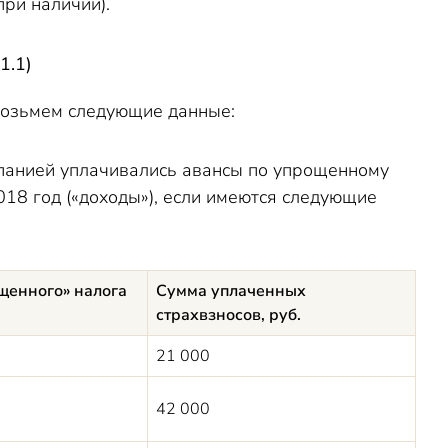
при наличии).
1.1)
возьмем следующие данные:
панией уплачивались авансы по упрощенному
018 год («доходы»), если имеются следующие
щенного» налога
Сумма уплаченных
страхвзносов, руб.
21 000
42 000