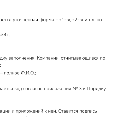
тся уточненная форма – «1--», «2--» и т.д. по
«34»;
ядку заполнения. Компании, отчитывающиеся по
;
– полное Ф.И.О.;
вается код согласно приложения № 3 к Порядку
ации и приложений к ней. Ставится подпись