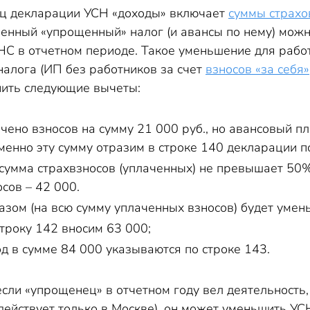
ц декларации УСН «доходы» включает
суммы страхо
енный «упрощенный» налог (и авансы по нему) можн
С в отчетном периоде. Такое уменьшение для рабо
налога (ИП без работников за счет
взносов «за себя»
ить следующие вычеты:
ачено взносов на сумму 21 000 руб., но авансовый п
Именно эту сумму отразим в строке 140 декларации п
 сумма страхвзносов (уплаченных) не превышает 50%
сов – 42 000.
зом (на всю сумму уплаченных взносов) будет уменьш
строку 142 вносим 63 000;
од в сумме 84 000 указываются по строке 143.
сли «упрощенец» в отчетном году вел деятельность,
 действует только в Москве), он может уменьшить У