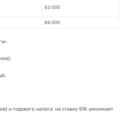
63 000
84 000
а».
ков).
а).
ев) и годового налога: на ставку 6% умножают