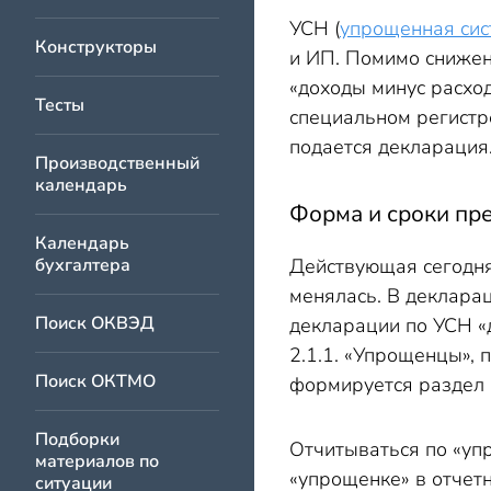
Пример заполнения
УСН (
упрощенная сис
Декларация УСН «
Конструкторы
и ИП. Помимо снижен
«доходы минус расхо
Тесты
специальном регистр
подается декларация
Производственный
календарь
Форма и сроки пр
Календарь
бухгалтера
Действующая сегодн
менялась. В декларац
Поиск ОКВЭД
декларации по УСН «д
2.1.1. «Упрощенцы»,
Поиск ОКТМО
формируется раздел 
Подборки
Отчитываться по «уп
материалов по
«упрощенке» в отчетн
ситуации