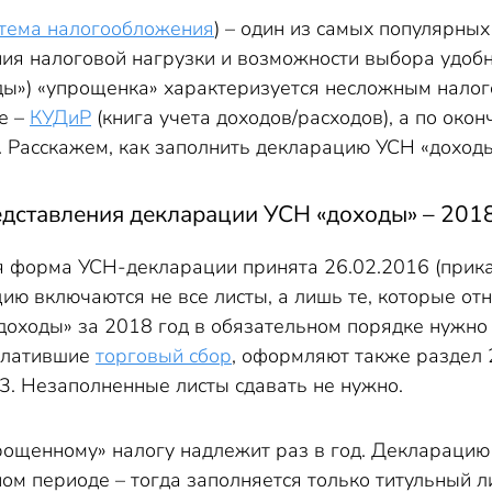
 декларации УСН«доходы» 2018 год (разделы 1.1, 2.1.1)
тема налогообложения
) – один из самых популярн
доходы» 2018: образец заполнения
ия налоговой нагрузки и возможности выбора удобн
ды») «упрощенка» характеризуется несложным налого
е –
КУДиР
(книга учета доходов/расходов), а по око
. Расскажем, как заполнить декларацию УСН «доходы
едставления декларации УСН «доходы» – 201
я форма УСН-декларации принята 26.02.2016 (при
ию включаются не все листы, а лишь те, которые от
оходы» за 2018 год в обязательном порядке нужно 
 платившие
торговый сбор
, оформляют также раздел 
3. Незаполненные листы сдавать не нужно.
рощенному» налогу надлежит раз в год. Декларацию
ом периоде – тогда заполняется только титульный лис