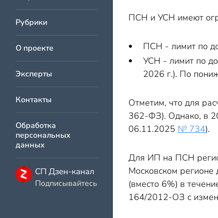
ПСН и УСН имеют огр
Рубрики
ПСН - лимит по до
О проекте
УСН - лимит по до
2026 г.). По пон
Эксперты
Контакты
Отметим, что для ра
362-ФЗ). Однако, в 
Обработка
06.11.2025
№ 734
).
персональных
данных
Для ИП на ПСН регио
Московском регионе 
СП Дзен-канал
Подписывайтесь
(вместо 6%) в течени
164/2012-ОЗ с измен