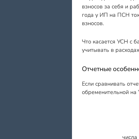
взносов за себя и ра
года у ИП на ПСН тож
взносов.
Что касается УСН с 
учитывать в расходах
Отчетные особенн
Если сравнивать отч
обременительной на 
+ с 2
декл
числа после о