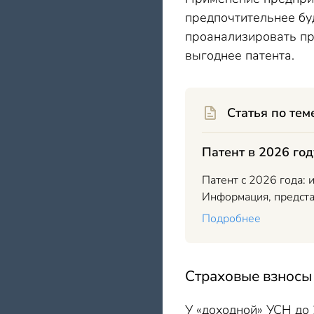
предпочтительнее бу
проанализировать пр
выгоднее патента.
Статья по тем
Патент в 2026 го
Патент с 2026 года:
Информация, представ
Подробнее
Страховые взносы
У «доходной» УСН до