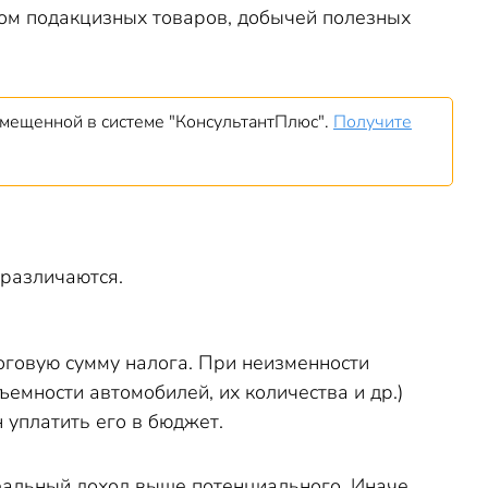
вом подакцизных товаров, добычей полезных
змещенной в системе "КонсультантПлюс".
Получите
различаются.
оговую сумму налога. При неизменности
емности автомобилей, их количества и др.)
 уплатить его в бюджет.
еальный доход выше потенциального. Иначе