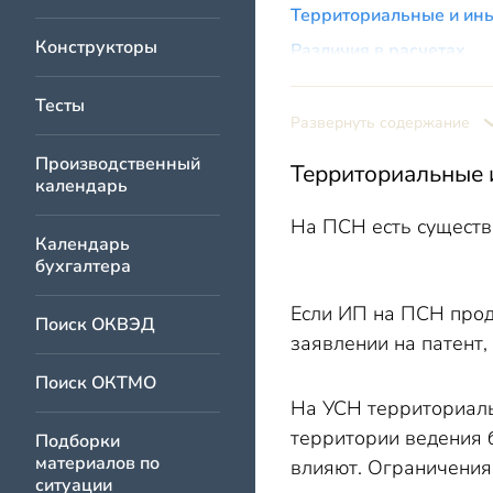
Территориальные и ин
Конструкторы
Различия в расчетах
Страховые взносы
Тесты
Отчетные особенности
Развернуть содержание
Учетные обязанности
Производственный
Территориальные 
календарь
Платежные тонкости
На ПСН есть существ
Как сделать выбор УСН
Календарь
Итоги
бухгалтера
Если ИП на ПСН прода
Поиск ОКВЭД
заявлении на патент,
Поиск ОКТМО
На УСН территориаль
территории ведения б
Подборки
материалов по
влияют. Ограничения 
ситуации