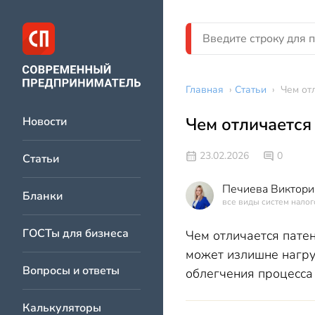
Главная
›
Статьи
›
Чем от
Чем отличается
Новости
23.02.2026
0
Статьи
Печиева Виктори
Бланки
все виды систем нало
ГОСТы для бизнеса
Чем отличается пате
может излишне нагру
Вопросы и ответы
облегчения процесса
Калькуляторы