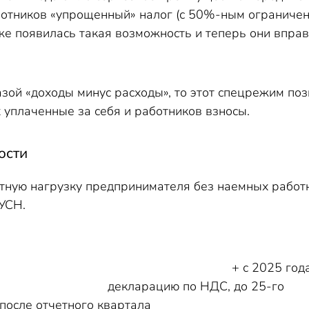
ботников «упрощенный» налог (с 50%-ным ограничен
е появилась такая возможность и теперь они вправ
базой «доходы минус расходы», то этот спецрежим п
 уплаченные за себя и работников взносы.
ости
етную нагрузку предпринимателя без наемных работн
УСН.
025 года ИП н
арацию по НД
тчетного квартала