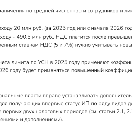
аничения по средней численности сотрудников и лим
ходу 20 млн руб. (за 2025 год или с начала 2026 год
ходу - 490,5 млн руб., НДС платится после превышени
иженным ставкам НДС (5 и 7%) нужно учитывать нов
счета лимита по УСН в 2025 году применяют коэффи
2026 году будет применяться повышенный коэффицие
нальные власти вправе устанавливать дополнительн
для получающих впервые статус ИП по ряду видов де
е первых двух налоговых периодов (см. статьи 2.1, 
ениями и дополнениями).