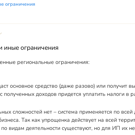
ые ограничения
и иные ограничения
енные региональные ограничения:
 или ПСН
ст основное средство (даже разово) или получит выр
 с полученных доходов придется уплатить налоги в 
ных сложностей нет – система применяется по всей 
изнеса. Так как упрощенка действует на всей терри
по видам деятельности существуют, но для ИП их немн