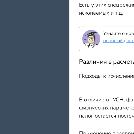
Есть у этих спецреж
ископаемых и т.д.
Узнайте о но
пробный дост
Различия в расчет
Подходы к исчислени
В отличие от УСН, ф
физических параметро
налог остается посто
Применение предприн