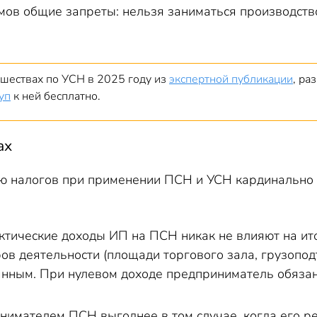
имов общие запреты: нельзя заниматься производст
вшествах по УСН в 2025 году из
экспертной публикации
, ра
уп
к ней бесплатно.
ах
ю налогов при применении ПСН и УСН кардинально 
актические доходы ИП на ПСН никак не влияют на ит
в деятельности (площади торгового зала, грузоподъ
янным. При нулевом доходе предприниматель обязан
имателем ПСН выгоднее в том случае, когда его р