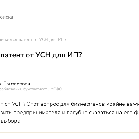
личается патент от УСН для ИП?
 патент от УСН для ИП?
я Евгеньевна
гообложения, бухотчетность, МСФО
нт от УСН? Этот вопрос для бизнесменов крайне ва
зить предпринимателя и пагубно сказаться на его 
 выбора.