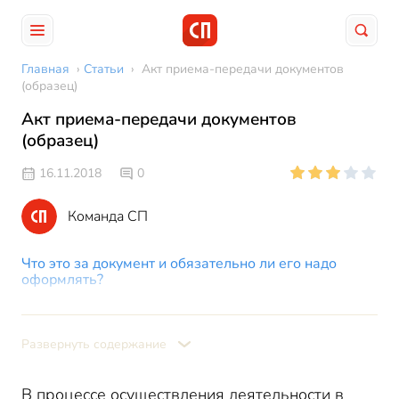
Главная
›
Статьи
›
Акт приема-передачи документов
(образец)
Акт приема-передачи документов
(образец)
16.11.2018
0
Команда СП
Что это за документ и обязательно ли его надо
оформлять?
В каких случаях требуется оформление акта?
Особенности составления документа
Развернуть содержание
Составление акта при смене генерального
директора
В процессе осуществления деятельности в