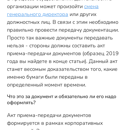
Составление акта при смене бухгалтера
организации может произойти
смена
Рекомендации по оформлению акта
генерального директора
или других
должностных лиц. В связи с этим необходимо
правильно провести передачу документации.
Просто так важные документы передавать
нельзя - стороны должны составить акт
приема-передачи документов (образец 2019
года вы найдете в конце статьи). Данный акт
станет весомым доказательством того, какие
именно бумаги были переданы в
определенный момент времени.
Что это за документ и обязательно ли его надо
оформлять?
Акт приема-передачи документов
формируется в рамках корпоративных