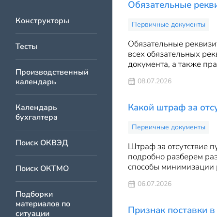
Обязательные рекви
Конструкторы
Первичные документы
Обязательные реквизит
Тесты
всех обязательных рек
документа, а также пр
Производственный
календарь
08.07.2026
Какой штраф за отс
Календарь
бухгалтера
Первичные документы
Поиск ОКВЭД
Штраф за отсутствие пу
подробно разберем раз
способы минимизации 
Поиск ОКТМО
06.07.2026
Подборки
материалов по
Признак поставки в
ситуации