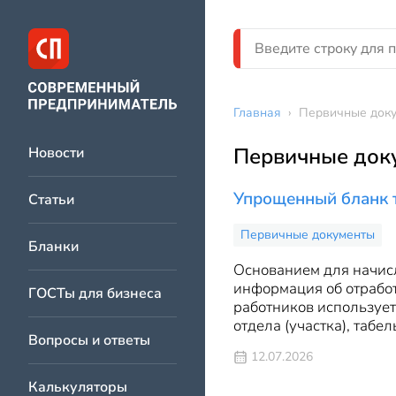
Главная
›
Первичные док
Первичные док
Новости
Упрощенный бланк т
Статьи
Первичные документы
Бланки
Основанием для начисл
информация об отработ
ГОСТы для бизнеса
работников использует
отдела (участка), табе
Вопросы и ответы
12.07.2026
Калькуляторы