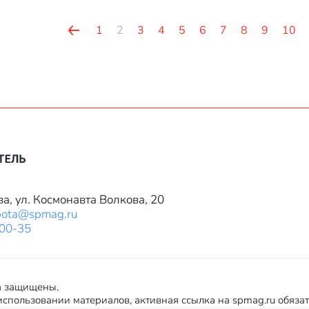
1
2
3
4
5
6
7
8
9
10
ва, ул. Космонавта Волкова, 20
bota@spmag.ru
-00-35
а защищены.
спользовании материалов, активная ссылка на spmag.ru обяза