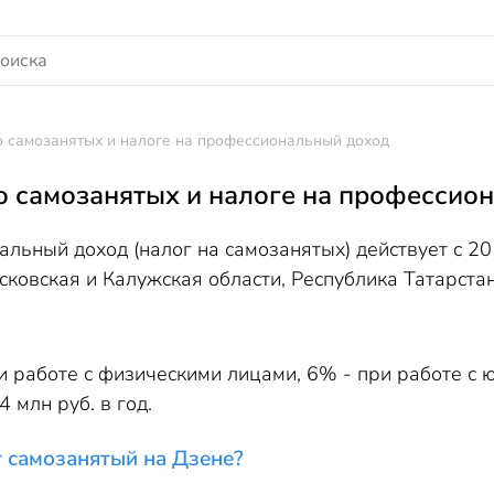
о самозанятых и налоге на профессиональный доход
о самозанятых и налоге на профессио
льный доход (налог на самозанятых) действует с 20
сковская и Калужская области, Республика Татарста
и работе с физическими лицами, 6% - при работе с
 млн руб. в год.
т самозанятый на Дзене?