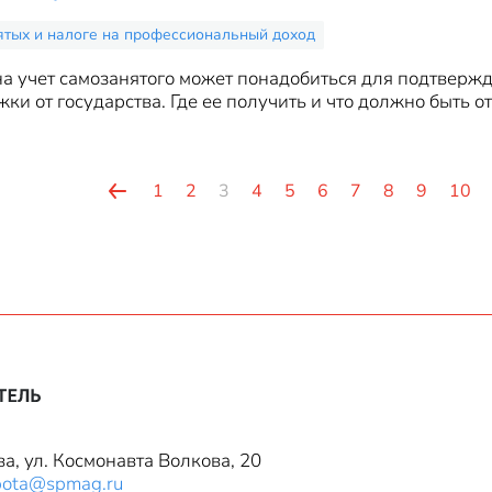
ятых и налоге на профессиональный доход
на учет самозанятого может понадобиться для подтверж
ки от государства. Где ее получить и что должно быть о
1
2
3
4
5
6
7
8
9
10
ва, ул. Космонавта Волкова, 20
bota@spmag.ru