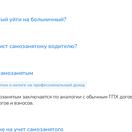
тый уйти на больничный?
ист самозанятому водителю?
 самозанятым
ятых и налоге на профессиональный доход
озанятым заключается по аналогии с обычным ГПХ догов
гов и взносов.
ке на учет самозанятого