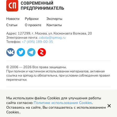
Новости
Рубрики
Эксперты
Статьи
О проекте
Контакты
Адрес: 127299, г. Москва, ул. Космонавта Волкова, 20
Электронная почта:
zabota@spmag.ru
Телефон:
+7 (495) 189-00-35
© 2006 — 2026 Все права защищены.
При полном и частичном использовании материалов, активная
ссылка на spmag.ru обязательна, при условии соблюдения правил
перепечатки.
Правила использования материалов сайта и авторские
Мы используем файлы Cookies для улучшения работы
права
сайта согласно
Политике использования Cookies
.
Пользовательское соглашение
Оставаясь на сайте, Вы соглашаетесь с использованием
Политика обработки персональных данных
Cookies..
Рекламодателям