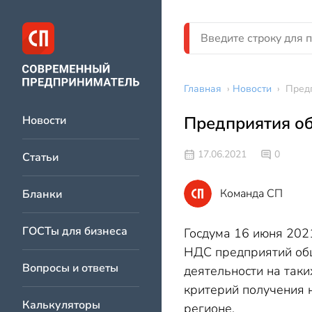
Главная
›
Новости
›
Пред
Предприятия о
Новости
17.06.2021
0
Статьи
Команда СП
Бланки
ГОСТы для бизнеса
Госдума 16 июня 202
НДС предприятий обще
Вопросы и ответы
деятельности на так
критерий получения 
Калькуляторы
регионе.