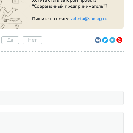
Хотите стать автором проекта
"Современный предприниматель"?
Пишите на почту:
zabota@spmag.ru
Да
Нет