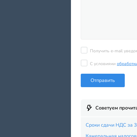
Получить e-mail уведо
С условиями
обработк
Отправить
Советуем прочит
Сроки сдачи НДС за 3
Камеральная налогов