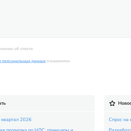
мление об ответе
и персональных данных
ознакомлен
ать
Новос
 квартал 2026
Спрос на 
ая проверка по НДС: принципы и
Разработ