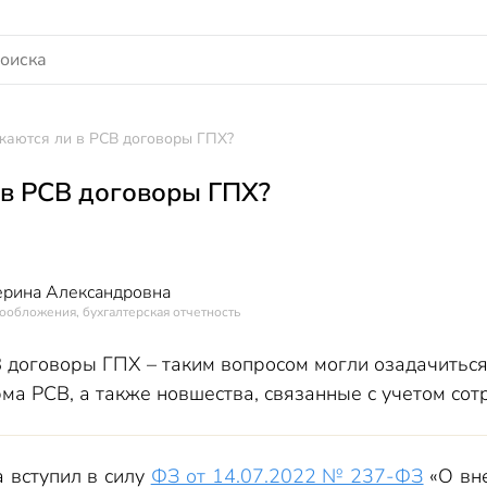
жаются ли в РСВ договоры ГПХ?
в РСВ договоры ГПХ?
ерина Александровна
ообложения, бухгалтерская отчетность
 договоры ГПХ – таким вопросом могли озадачиться
ма РСВ, а также новшества, связанные с учетом со
а вступил в силу
ФЗ от 14.07.2022 № 237-ФЗ
«О вне