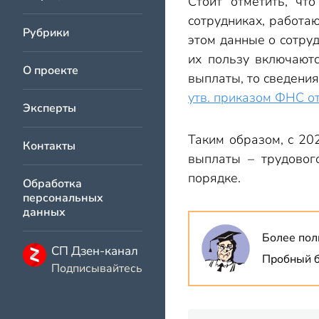
Стоит отметить, чт
сотрудниках, работа
Рубрики
этом данные о сотру
их пользу включают
О проекте
выплаты, то сведения
утв. приказом ФНС о
Эксперты
Таким образом, с 20
Контакты
выплаты – трудовог
порядке.
Обработка
персональных
данных
Более пол
СП Дзен-канал
Пробный б
Подписывайтесь