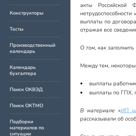
акты Российской 
Конструкторы
нетрудоспособности 
выплаты по договора
Тесты
отражая все сведени
Производственный
О том, как заполнить
календарь
Между тем, некоторые
Календарь
бухгалтера
выплаты работник
Поиск ОКВЭД
выплаты по ГПХ, 
Поиск ОКТМО
В материале «
ИП на
рассказывали об осо
Подборки
материалов по
ситуации