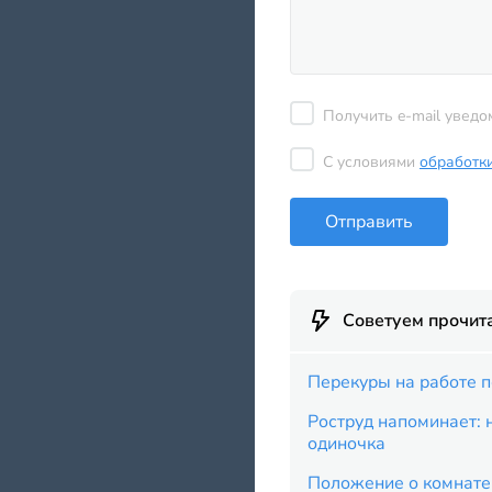
Получить e-mail уведо
С условиями
обработк
Отправить
Советуем прочит
Перекуры на работе п
Роструд напоминает: 
одиночка
Положение о комнате