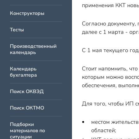
применения ККТ нов
Конструкторы
Согласно документу,
Тесты
далее с 1 марта - ор
Производственный
С 1 мая текущего год
календарь
Стоит напомнить, что
Календарь
бухгалтера
которым можно воспо
обеспечения, выполне
Поиск ОКВЭД
Для того, чтобы ИП 
Поиск ОКТМО
местом жительств
Подборки
областей;
материалов по
ситуации