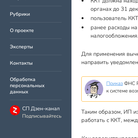
ККТ должна наход
органах до 31 дек
Рубрики
пользователь ККТ
ранее расходы на
О проекте
налогообложения
Эксперты
Для применения выче
направить уведомлен
Контакты
Обработка
Приказ
ФНС Р
персональных
к системе во
данных
СП Дзен-канал
Таким образом, ИП и
Подписывайтесь
работать с ККТ, меж