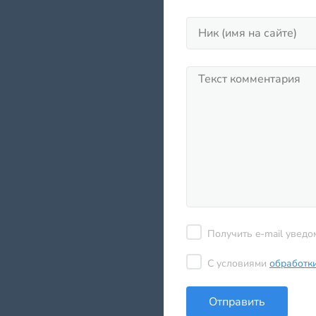
Получить e-mail уведо
С условиями
обработк
Отправить