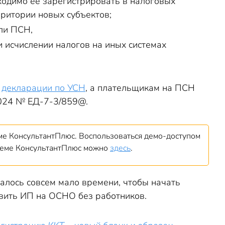
ходимо ее зарегистрировать в налоговых
рритории новых субъектов;
ли ПСН,
 исчислении налогов на иных системах
й
декларации по УСН
, а плательщикам на ПСН
2024 № ЕД-7-3/859@.
е КонсультантПлюс. Воспользоваться демо-доступом
стеме КонсультантПлюс можно
здесь
.
алось совсем мало времени, чтобы начать
твить ИП на ОСНО без работников.