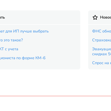
ать
Новос
рат для ИП лучше выбрать
ФНС обно
о это такое?
Страховка
КТ с учета
Эвакуация
скидках 
циониста по форме КМ-6
Спрос на 