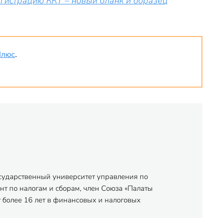
гистрацию ККТ – новый бланк и образец
Плюс
.
осударственный университет управления по
нт по налогам и сборам, член Союза «Палаты
 более 16 лет в финансовых и налоговых