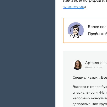
Как зарегистрироват
заявления
».
Более пол
Пробный б
Артамонова
Автор статьи
Специализация: Все
Эксперт в сфере бу
специальности «Нало
налоговых консульт
департаментах кру