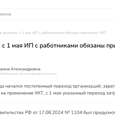
 регионы: с 1 мая ИП с работниками обязаны применять ККТ
 с 1 мая ИП с работниками обязаны п
ерина Александровна
ообложения, бухгалтерская отчетность
да начался постепенный переход организаций, заре
 на применение ККТ, с 1 мая указанный переход зат
ительства РФ от 17.08.2024 № 1104 был предусмот