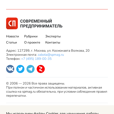
Новости
Рубрики
Эксперты
Статьи
О проекте
Контакты
Адрес: 127299, г. Москва, ул. Космонавта Волкова, 20
Электронная почта:
zabota@spmag.ru
Телефон:
+7 (495) 189-00-35
© 2006 — 2026 Все права защищены.
При полном и частичном использовании материалов, активная
ссылка на spmag.ru обязательна, при условии соблюдения правил
перепечатки.
Правила использования материалов сайта и авторские
Мы используем файлы Cookies для улучшения работы
права