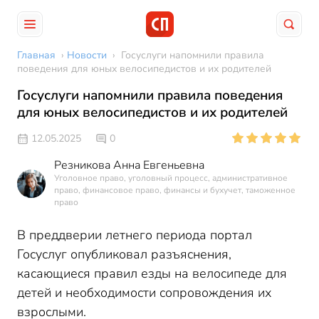
Главная
›
Новости
›
Госуслуги напомнили правила
поведения для юных велосипедистов и их родителей
Госуслуги напомнили правила поведения
для юных велосипедистов и их родителей
12.05.2025
0
Резникова Анна Евгеньевна
Уголовное право, уголовный процесс, административное
право, финансовое право, финансы и бухучет, таможенное
право
В преддверии летнего периода портал
Госуслуг опубликовал разъяснения,
касающиеся правил езды на велосипеде для
детей и необходимости сопровождения их
взрослыми.