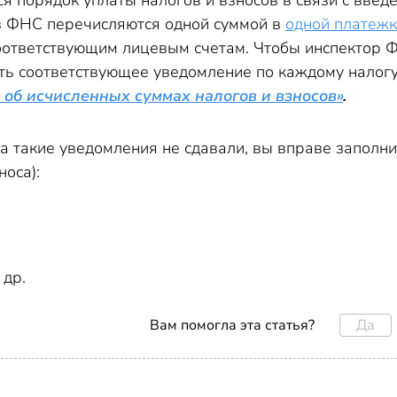
я порядок уплаты налогов и взносов в связи с введ
в ФНС перечисляются одной суммой в
одной платеж
соответствующим лицевым счетам. Чтобы инспектор Ф
ь соответствующее уведомление по каждому налогу (
 об исчисленных суммах налогов и взносов»
.
а такие уведомления не сдавали, вы вправе заполн
носа):
 др.
Да
Вам помогла эта статья?