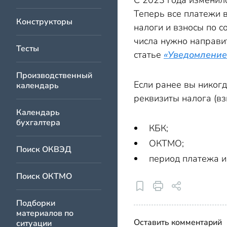
С 2023 года изменилс
Теперь все платежи 
Конструкторы
налоги и взносы по 
числа нужно направит
Тесты
статье
«Уведомление
Производственный
Если ранее вы никогд
календарь
реквизиты налога (вз
Календарь
бухгалтера
КБК;
ОКТМО;
Поиск ОКВЭД
период платежа и
Поиск ОКТМО
Подборки
материалов по
Оставить комментарий
ситуации