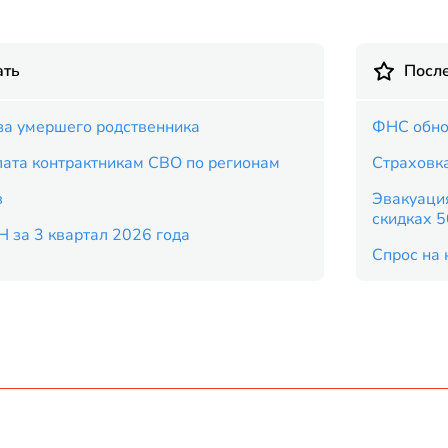
ать
Посл
за умершего родственника
ФНС обно
ата контрактникам СВО по регионам
Страховка
в
Эвакуация
скидках 
Н за 3 квартал 2026 года
Спрос на 