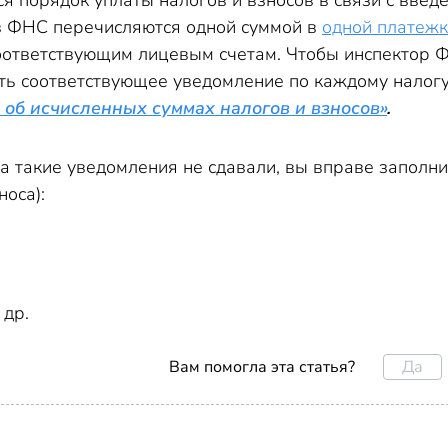
я порядок уплаты налогов и взносов в связи с введ
в ФНС перечисляются одной суммой в
одной платеж
соответствующим лицевым счетам. Чтобы инспектор Ф
ь соответствующее уведомление по каждому налогу (
 об исчисленных суммах налогов и взносов»
.
а такие уведомления не сдавали, вы вправе заполн
носа):
 др.
Да
Вам помогла эта статья?