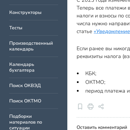
С 2023 года изменилс
Теперь все платежи 
Конструкторы
налоги и взносы по 
числа нужно направит
Тесты
статье
«Уведомление
Производственный
Если ранее вы никогд
календарь
реквизиты налога (вз
Календарь
бухгалтера
КБК;
ОКТМО;
Поиск ОКВЭД
период платежа и
Поиск ОКТМО
Подборки
материалов по
Оставить комментарий
ситуации