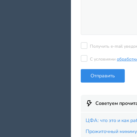
Получить e-mail уведо
С условиями
обработк
Отправить
Советуем прочит
ЦФА: что это и как р
Прожиточный минимум