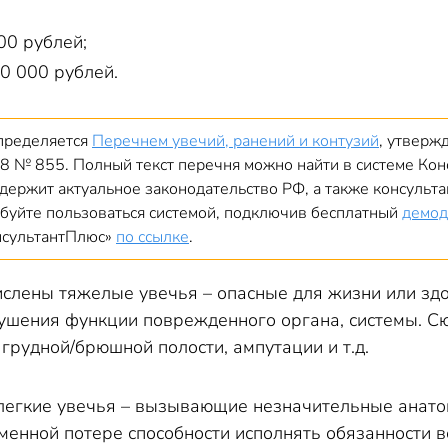
00 рублей;
0 000 рублей.
пределяется
Перечнем увечий, ранений и контузий
, утверж
8 № 855. Полный текст перечня можно найти в системе Ко
одержит актуальное законодательство РФ, а также консульта
буйте пользоваться системой, подключив бесплатный
демод
нсультантПлюс»
по ссылке
.
ислены тяжелые увечья – опасные для жизни или зд
ушения функции поврежденного органа, системы. Сю
грудной/брюшной полости, ампутации и т.д.
и легкие увечья – вызывающие незначительные анат
енной потере способности исполнять обязанности в