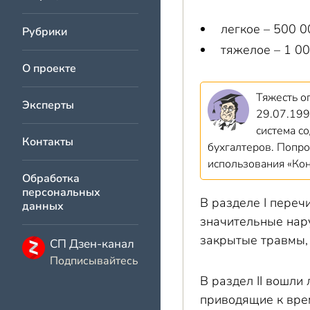
легкое – 500 0
Рубрики
тяжелое – 1 00
О проекте
Тяжесть о
Эксперты
29.07.199
система с
Контакты
бухгалтеров. Попро
использования «Ко
Обработка
персональных
В разделе I переч
данных
значительные нар
закрытые травмы, 
СП Дзен-канал
Подписывайтесь
В раздел II вошл
приводящие к врем