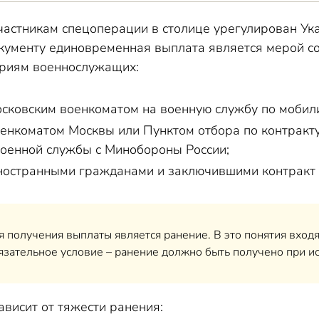
частникам спецоперации в столице урегулирован Ук
окументу единовременная выплата является мерой с
риям военнослужащих:
сковским военкоматом на военную службу по мобил
енкоматом Москвы или Пунктом отбора по контракт
оенной службы с Минобороны России;
остранными гражданами и заключившими контракт 
 получения выплаты является ранение. В это понятия входят
язательное условие – ранение должно быть получено при и
висит от тяжести ранения: