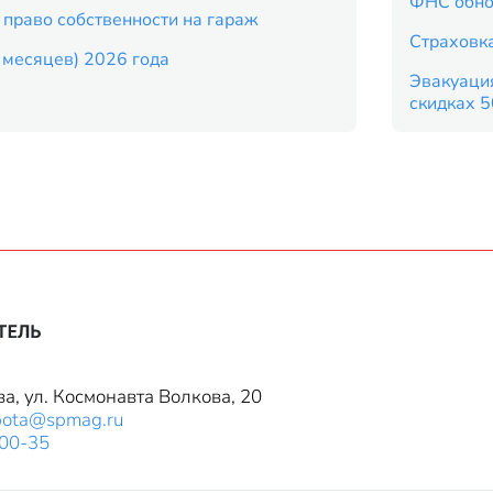
ФНС обно
 право собственности на гараж
Страховка
9 месяцев) 2026 года
Эвакуация
скидках 
ва, ул. Космонавта Волкова, 20
bota@spmag.ru
-00-35