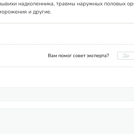
вывихи надколенника, травмы наружных половых орг
морожения и другие.
Да
Вам помог совет эксперта?