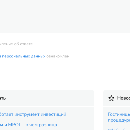
мление об ответе
и персональных данных
ознакомлен
ать
Новос
аботает инструмент инвестиций
Гостиницы
процедур
 и МРОТ - в чем разница