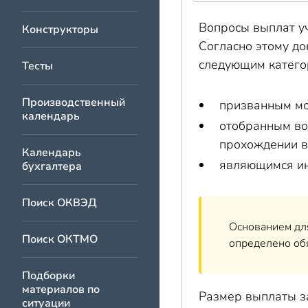
Вопросы выплат у
Конструкторы
Согласно этому д
следующим катего
Тесты
Производственный
призванным мо
календарь
отобранным во
прохождении в
Календарь
являющимся ин
бухгалтера
Поиск ОКВЭД
Основанием для
Поиск ОКТМО
определено об
Подборки
материалов по
Размер выплаты за
ситуации