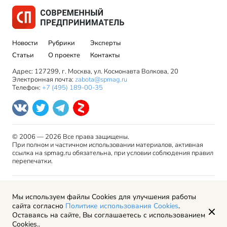
Новости
Рубрики
Эксперты
Статьи
О проекте
Контакты
Адрес: 127299, г. Москва, ул. Космонавта Волкова, 20
Электронная почта:
zabota@spmag.ru
Телефон:
+7 (495) 189-00-35
© 2006 — 2026 Все права защищены.
При полном и частичном использовании материалов, активная
ссылка на spmag.ru обязательна, при условии соблюдения правил
перепечатки.
Правила использования материалов сайта и авторские
Мы используем файлы Cookies для улучшения работы
права
сайта согласно
Политике использования Cookies
.
Пользовательское соглашение
Оставаясь на сайте, Вы соглашаетесь с использованием
Политика обработки персональных данных
Cookies..
Рекламодателям