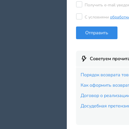
Получить e-mail уведо
С условиями
обработк
Отправить
Советуем прочит
Порядок возврата тов
Как оформить возвра
Договор о реализации
Досудебная претензия