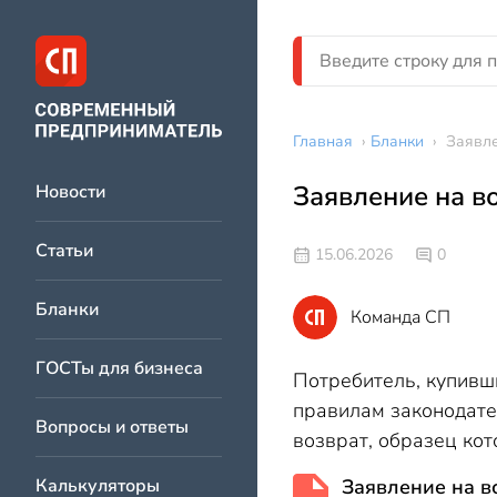
Главная
›
Бланки
›
Заявле
Заявление на в
Новости
Статьи
15.06.2026
0
Бланки
Команда СП
ГОСТы для бизнеса
Потребитель, купивш
правилам законодате
Вопросы и ответы
возврат, образец кот
Калькуляторы
Заявление на в