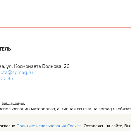
ва, ул. Космонавта Волкова, 20
bota@spmag.ru
-00-35
а защищены.
спользовании материалов, активная ссылка на spmag.ru обяза
согласно
Политике использования Cookies
. Оставаясь на сайте, Вы
ериалов сайта и авторские права
Пользовательское соглашение