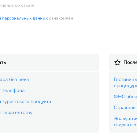
мление об ответе
и персональных данных
ознакомлен
ать
Посл
ара без чека
Гостиницы
процедур
т телефона
ФНС обно
 туристского продукта
Страховка
 турагентству
Эвакуация
скидках 