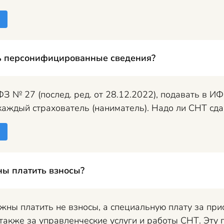
ь персонифицированные сведения?
З № 27 (послед. ред. от 28.12.2022), подавать в И
аждый страхователь (наниматель). Надо ли СНТ сдав
ы платить взносы?
ны платить не взносы, а специальную плату за при
также за управленческие услуги и работы СНТ. Эту пл