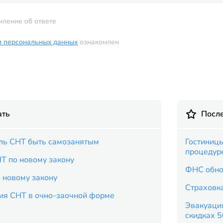
мление об ответе
и персональных данных
ознакомлен
ать
Посл
ль СНТ быть самозанятым
Гостиницы
процедур
Т по новому закону
ФНС обно
 новому закону
Страховка
ия СНТ в очно-заочной форме
Эвакуация
скидках 