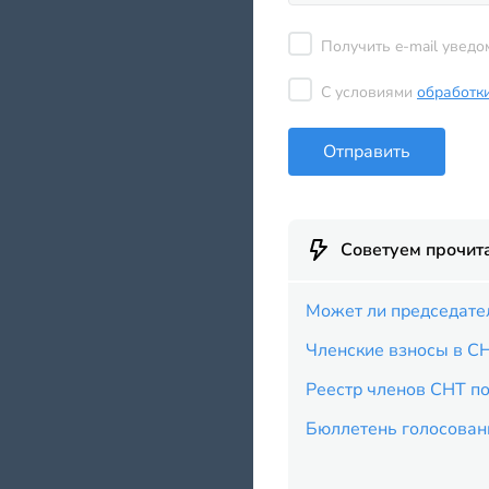
Получить e-mail уведо
С условиями
обработк
Отправить
Советуем прочит
Может ли председате
Членские взносы в СН
Реестр членов СНТ по
Бюллетень голосован