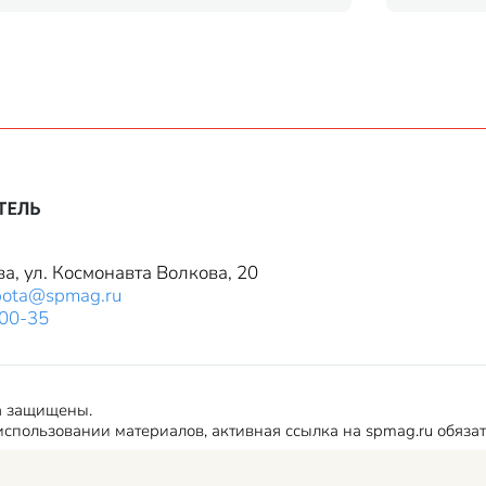
ва, ул. Космонавта Волкова, 20
bota@spmag.ru
-00-35
а защищены.
спользовании материалов, активная ссылка на spmag.ru обяза