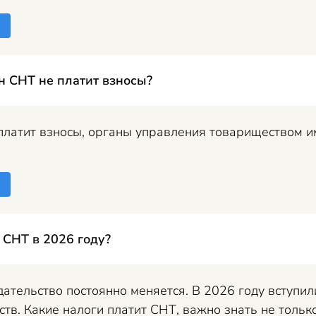
ен СНТ не платит взносы?
платит взносы, органы управления товариществом им
 СНТ в 2026 году?
ательство постоянно меняется. В 2026 году вступил
тв. Какие налоги платит СНТ, важно знать не только.