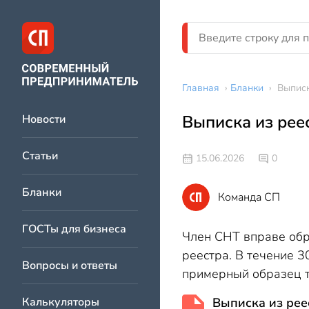
Главная
›
Бланки
›
Выписк
Выписка из рее
Новости
Статьи
15.06.2026
0
Бланки
Команда СП
ГОСТы для бизнеса
Член СНТ вправе обр
реестра. В течение 3
Вопросы и ответы
примерный образец т
Калькуляторы
Выписка из рее