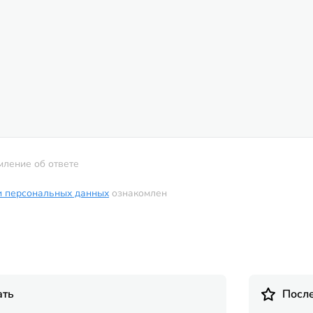
мление об ответе
и персональных данных
ознакомлен
ать
Посл