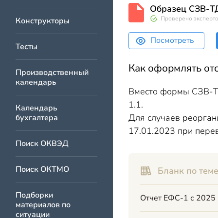
Образец СЗВ-Т
Проверено эксперт
Конструкторы
Посмотреть
Тесты
Как оформлять от
Производственный
календарь
Вместо формы СЗВ-ТД
1.1.
Календарь
Для случаев реорган
бухгалтера
17.01.2023 при пере
Поиск ОКВЭД
Поиск ОКТМО
Бланк по теме
Подборки
Отчет ЕФС-1 с 2025 
материалов по
ситуации