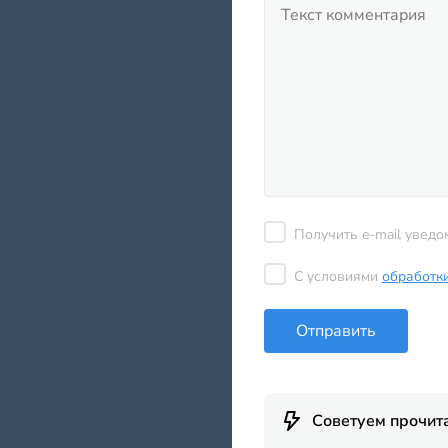
Получить e-mail уведо
С условиями
обработк
Отправить
Советуем прочит