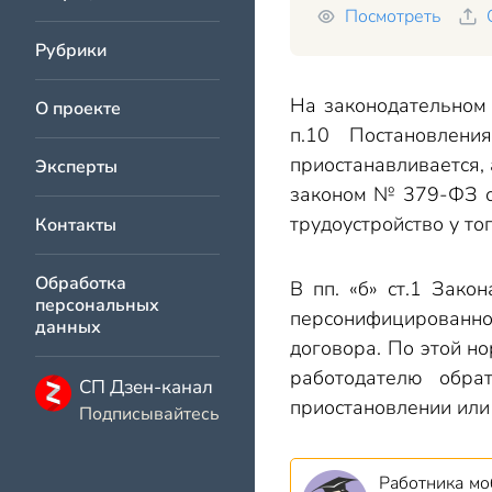
Посмотреть
Рубрики
На законодательном
О проекте
п.10 Постановлен
приостанавливается,
Эксперты
законом № 379-ФЗ о
трудоустройство у то
Контакты
Обработка
В пп. «б» ст.1 Зак
персональных
персонифицированно
данных
договора. По этой н
работодателю обр
СП Дзен-канал
приостановлении или
Подписывайтесь
Работника мо