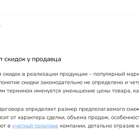
й торговле
т скидок у продавца
 скидок в реализации продукции – популярный мар
понятие скидки законодательно не определено и чет
тим термином именуется уменьшение цены товара, как
договора определяет размер предполагаемого сниж
сит от характера сделки, объема продаж, особенност
яют в
учетной политике
компании, детально отразив 