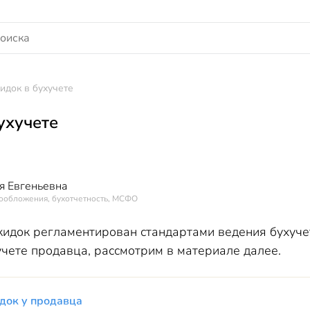
кидок в бухучете
ухучете
я Евгеньевна
гообложения, бухотчетность, МСФО
кидок регламентирован стандартами ведения бухуче
учете продавца, рассмотрим в материале далее.
идок у продавца