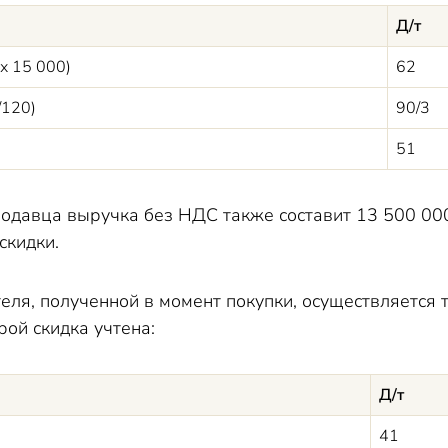
Д/т
х 15 000)
62
/120)
90/3
51
одавца выручка без НДС также составит 13 500 000 р
скидки.
теля, полученной в момент покупки, осуществляется
рой скидка учтена:
Д/т
41