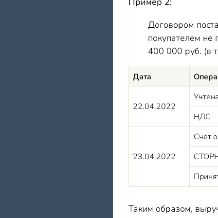
Пример 2:
Договором поста
покупателем не 
400 000 руб. (в 
Дата
Опера
Учтен
22.04.2022
НДС
Счет о
23.04.2022
СТОРН
Принят
Таким образом, выруч