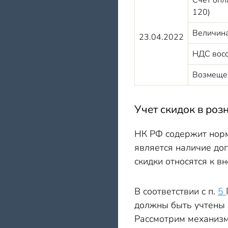
Счет опла
120)
Величина
23.04.2022
НДС восс
Возмещен
Учет скидок в роз
НК РФ содержит норм
является наличие дог
скидки относятся к 
В соответствии с п.
5
должны быть учтены 
Рассмотрим механизм