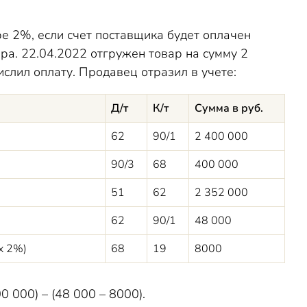
е 2%, если счет поставщика будет оплачен
ра. 22.04.2022 отгружен товар на сумму 2
числил оплату. Продавец отразил в учете:
Д/т
К/т
Сумма в руб.
62
90/1
2 400 000
90/3
68
400 000
51
62
2 352 000
62
90/1
48 000
х 2%)
68
19
8000
 000) – (48 000 – 8000).