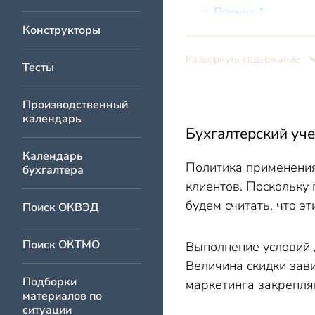
Пример 1:
Конструкторы
Пример 2:
Учет скидок в рознично
Развернуть содержание
Тесты
Производственный
календарь
Бухгалтерский уче
Календарь
Политика применения
бухгалтера
клиентов. Поскольку 
будем считать, что э
Поиск ОКВЭД
Поиск ОКТМО
Выполнение условий 
Величина скидки зави
Подборки
маркетинга закрепл
материалов по
ситуации