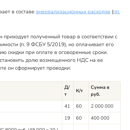
вает в составе
внереализационных расходов
(
пп.
Он приходует полученный товар в соответствии с
имости (п. 9 ФСБУ 5/2019), но оплачивает его
ию скидки при оплате в оговоренные сроки.
сстановить долю возмещенного НДС на ее
чете он сформирует проводки:
Д/
Сумма в
К/т
т
руб.
41
60
2 000 000
19
60
400 000