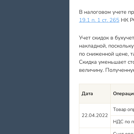
В налоговом учете п
19.1 п. 1 ст. 265
НК Р
Учет скидок в бухуче
накладной, поскольку
по сниженной цене, т
Скидка уменьшает ст
величину. Полученну
Дата
Операци
Товар оп
22.04.2022
НДС по п