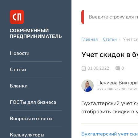
Главная
›
Статьи
›
Учет с
Учет скидок в б
Новости
01.08.2022
0
Статьи
Печиева Виктори
Бланки
все виды систем нало
ГОСТы для бизнеса
Бухгалтерский учет с
отобразить скидки в 
Вопросы и ответы
Бухгалтерский учет ск
Калькуляторы