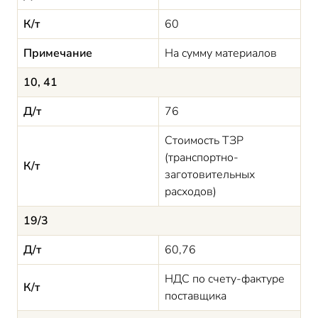
К/т
60
Примечание
На сумму материалов
10, 41
Д/т
76
Стоимость ТЗР
(транспортно-
К/т
заготовительных
расходов)
19/3
Д/т
60,76
НДС по счету-фактуре
К/т
поставщика