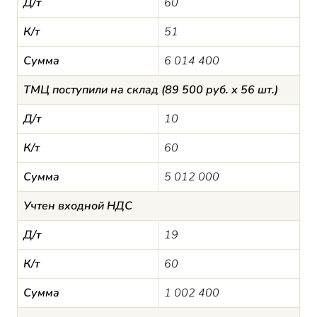
Д/т
60
К/т
51
Сумма
6 014 400
ТМЦ поступили на склад (89 500 руб. х 56 шт.)
Д/т
10
К/т
60
Сумма
5 012 000
Учтен входной НДС
Д/т
19
К/т
60
Сумма
1 002 400