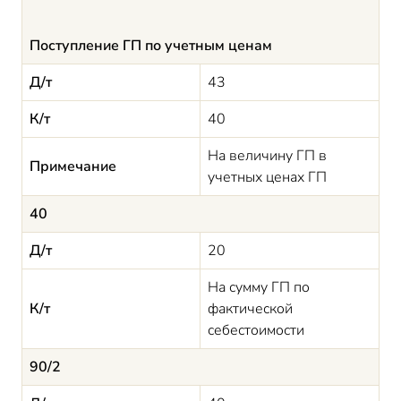
Поступление ГП по учетным ценам
Д/т
43
К/т
40
На величину ГП в
Примечание
учетных ценах ГП
40
Д/т
20
На сумму ГП по
К/т
фактической
себестоимости
90/2