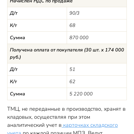
Начислен НДС по продаже
Д/т
90/3
К/т
68
Сумма
870 000
Получена оплата от покупателя (30 шт. х 174 000
руб.)
Д/т
51
К/т
62
Сумма
5 220 000
ТМЦ, не переданные в производство, хранят в
кладовых, осуществляя при этом
аналитический учет в
карточках складского
учета
по каждой позиции МПЗ. Ведут