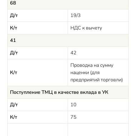
68
Д/т
19/3
К/т
НДС к вычету
41
Д/т
42
Проводка на сумму
К/т
наценки (для
предприятий торговли)
Поступление ТМЦ в качестве вклада в УК
Д/т
10
К/т
75