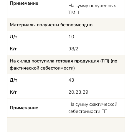
Примечание
На сумму полученных
ТМЦ
Материалы получены безвозмездно
Д/т
10
К/т
98/2
На склад поступила готовая продукция (ГП) (по
фактической себестоимости)
Д/т
43
К/т
20,23,29
На сумму фактической
Примечание
себестоимости ГП