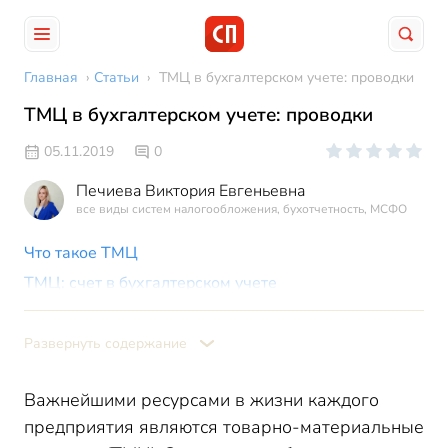
Главная
›
Статьи
›
ТМЦ в бухгалтерском учете: проводки
ТМЦ в бухгалтерском учете: проводки
05.11.2019
0
Печиева Виктория Евгеньевна
все виды систем налогообложения, бухотчетность, МСФО
Что такое ТМЦ
ТМЦ: счет в бухгалтерском учете
Поступление ТМЦ: проводки в бухгалтерском учете
Перемещение ТМЦ в бухгалтерском учете:
Развернуть содержание
проводки
Пример учета ТМЦ
Важнейшими ресурсами в жизни каждого
предприятия являются товарно-материальные