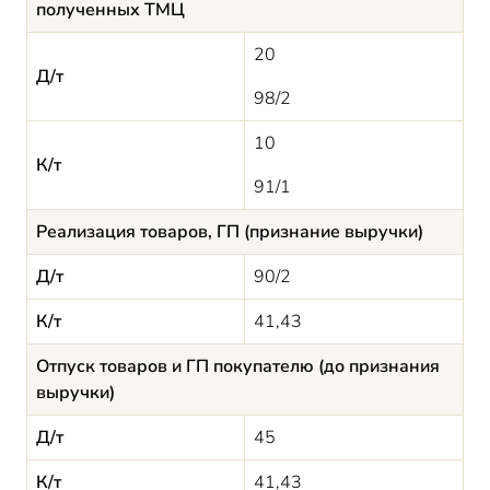
полученных ТМЦ
20
Д/т
98/2
10
К/т
91/1
Реализация товаров, ГП (признание выручки)
Д/т
90/2
К/т
41,43
Отпуск товаров и ГП покупателю (до признания
выручки)
Д/т
45
К/т
41,43