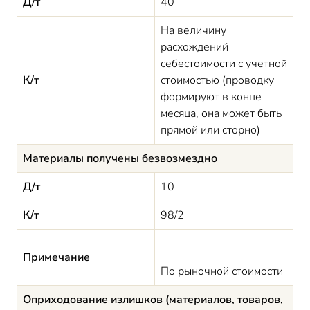
Д/т
40
На величину
расхождений
себестоимости с учетной
К/т
стоимостью (проводку
формируют в конце
месяца, она может быть
прямой или сторно)
Материалы получены безвозмездно
Д/т
10
К/т
98/2
Примечание
По рыночной стоимости
Оприходование излишков (материалов, товаров,