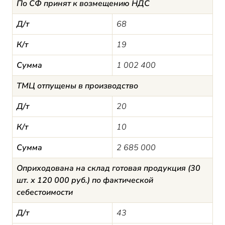
По СФ принят к возмещению НДС
Д/т
68
К/т
19
Сумма
1 002 400
ТМЦ отпущены в производство
Д/т
20
К/т
10
Сумма
2 685 000
Оприходована на склад готовая продукция (30
шт. х 120 000 руб.) по фактической
себестоимости
Д/т
43