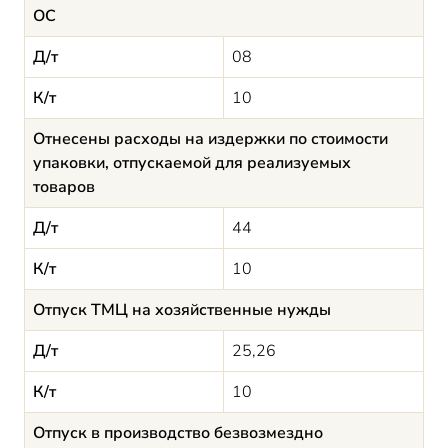
ОС
Д/т
08
К/т
10
Отнесены расходы на издержки по стоимости
упаковки, отпускаемой для реализуемых
товаров
Д/т
44
К/т
10
Отпуск ТМЦ на хозяйственные нужды
Д/т
25,26
К/т
10
Отпуск в производство безвозмездно