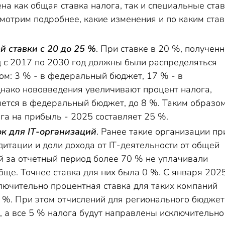
на как общая ставка налога, так и специальные ст
мотрим подробнее, какие изменения и по каким ста
 ставки с 20 до 25 %
. При ставке в 20 %, получен
д с 2017 по 2030 год должны были распределяться
м: 3 % - в федеральный бюджет, 17 % - в
нако нововведения увеличивают процент налога,
ется в федеральный бюджет, до 8 %. Таким образом
га на прибыль - 2025 составляет 25 %.
ок для
IT
-организаций
. Ранее такие организации пр
дитации и доли дохода от
IT
-деятельности от общей
й за отчетный период более 70 % не уплачивали
бще. Точнее ставка для них была 0 %. С января 202
ключительно процентная ставка для таких компаний
5 %. При этом отчислений для регионального бюджет
, а все 5 % налога будут направлены исключительно