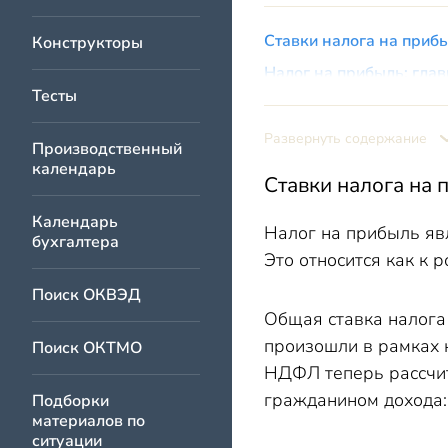
Ставки налога на прибы
Конструкторы
Налог на прибыль: гла
Тесты
Заключение
Развернуть содержание
Производственный
календарь
Ставки налога на 
Календарь
Налог на прибыль яв
бухгалтера
Это относится как к 
Поиск ОКВЭД
Общая ставка налога
произошли в рамках 
Поиск ОКТМО
НДФЛ теперь рассчит
гражданином дохода:
Подборки
материалов по
ситуации