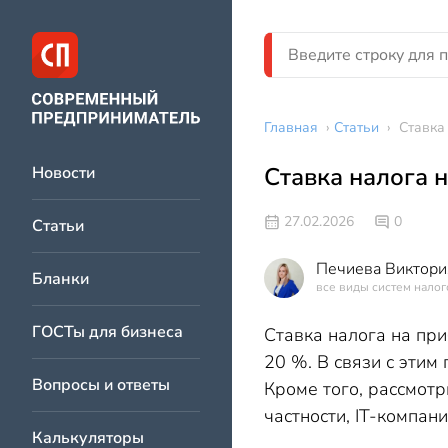
Главная
›
Статьи
›
Ставка
Ставка налога 
Новости
27.02.2026
0
Статьи
Печиева Виктори
Бланки
все виды систем нало
ГОСТы для бизнеса
Ставка налога на пр
20 %. В связи с эти
Вопросы и ответы
Кроме того, рассмот
частности, IT-компан
Калькуляторы