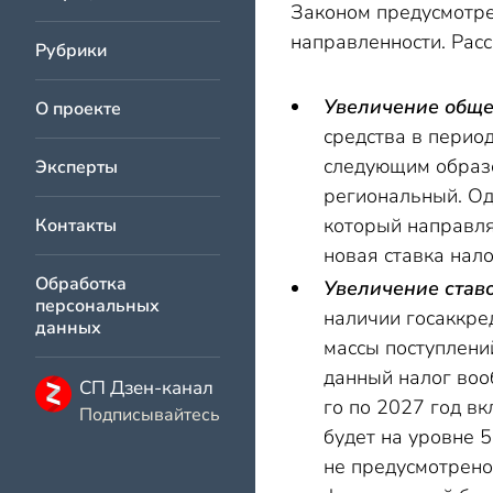
Законом предусмотре
направленности. Расс
Рубрики
Увеличение общей
О проекте
средства в перио
следующим образо
Эксперты
региональный. Од
который направля
Контакты
новая ставка нало
Обработка
Увеличение став
персональных
наличии госаккре
данных
массы поступлени
данный налог воо
СП Дзен-канал
го по 2027 год в
Подписывайтесь
будет на уровне 
не предусмотрено