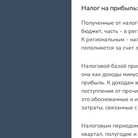
Налог на прибыль:
Полученные от налог
бюджет, часть - в р
К региональным - на
пополняется за счет 
Налоговой базой при
она как доходы минус
прибыль. К доходам в
поступления от проч
это обоснованные и 
затраты, связанные 
Налоговым периодом п
квартал, полугодие и