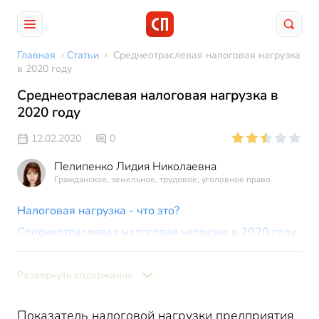
Главная
›
Статьи
›
Среднеотраслевая налоговая нагрузка
в 2020 году
Среднеотраслевая налоговая нагрузка в
2020 году
12.02.2020
0
Пелипенко Лидия Николаевна
Гражданское, земельное, трудовое, уголовное право
Налоговая нагрузка - что это?
Среднеотраслевая налоговая нагрузка в 2020 году
Расчет налоговой нагрузки
Пример
Развернуть содержание
Расчет налоговой нагрузки по видам налогов и
режимов налогообложения
Показатель налоговой нагрузки предприятия