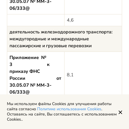
30.05.07 № ММ-3-
06/333@
4,6
деятельность железнодорожного транспорта:
междугородные и международные
пассажирские и грузовые перевозки
Приложение №
3 к
приказу ФНС
8,1
России от
30.05.07 № ММ-3-
06/333@
6,7
Мы используем файлы Cookies для улучшения работы
сайта согласно
Политике использования Cookies
.
Оставаясь на сайте, Вы соглашаетесь с использованием
деятельность трубопроводного транспорта
Cookies..
Приложение №