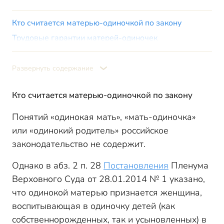
Кто считается матерью-одиночкой по закону
Трудовые гарантии матерей-одиночек
Дополнительный отпуск
Дополнительные выходные
Развернуть содержание
Неполный рабочий день
Кто считается матерью-одиночкой по закону
Невозможность увольнения
Командировки и сверхурочная работа
Понятий «одинокая мать», «мать-одиночка»
или «одинокий родитель» российское
законодательство не содержит.
Однако в абз. 2 п. 28
Постановления
Пленума
Верховного Суда от 28.01.2014 № 1 указано,
что одинокой матерью признается женщина,
воспитывающая в одиночку детей (как
собственнорожденных, так и усыновленных) в