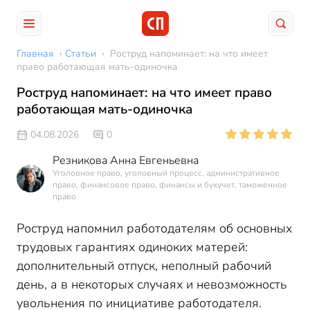
Главная
›
Статьи
›
Роструд напоминает: на что имеет
право работающая мать-одиночка
Роструд напоминает: на что имеет право
работающая мать-одиночка
04.08.2026
0
Резникова Анна Евгеньевна
Уголовное право, уголовный процесс, административное
право, финансовое право, финансы и бухучет, таможенное
право
Роструд напомнил работодателям об основных
трудовых гарантиях одиноких матерей:
дополнительный отпуск, неполный рабочий
день, а в некоторых случаях и невозможность
увольнения по инициативе работодателя.