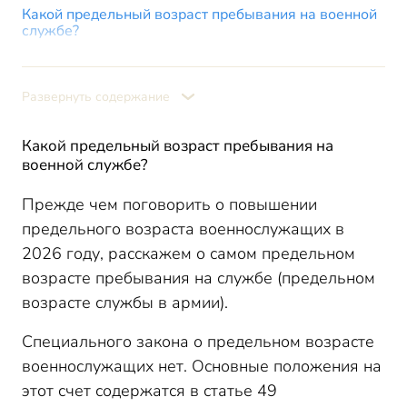
Какой предельный возраст пребывания на военной
службе?
Предельный возраст нахождения на военной
службе в госорганах
Развернуть содержание
Повышение предельного возраста военнослужащих
в 2026 году
На сколько увеличился предельный возраст
Какой предельный возраст пребывания на
военнослужащих по контракту (мужчин)?
военной службе?
Увольнение по предельному возрасту
военнослужащего в 2026 году
Прежде чем поговорить о повышении
предельного возраста военнослужащих в
На какой срок можно оформить новый контракт?
2026 году, расскажем о самом предельном
Специальные правила увольнения для военных с датой
контракта до 30.09.2014
возрасте пребывания на службе (предельном
Предельный возраст пребывания в запасе
возрасте службы в армии).
Предельный возраст нахождения в запасе в 2026 году-
таблица
Специального закона о предельном возрасте
Повышение предельного возраста пребывания в
военнослужащих нет. Основные положения на
запасе
этот счет содержатся в статье 49
Специальные правила насчет повышения предельного