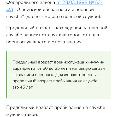
Федерального закона
от 28.03.1998 № 53-
возраста в запасе
ФЗ
"О воинской обязанности и военной
Предельный возраст пребывания в
мобилизационном резерве
службе" (далее – Закон о военной службе).
Предельный возраст пребывания в мобилизационном
Предельный возраст нахождения на военной
резерве в 2026 году
службе зависит от двух факторов: от пола
Специальные правила насчет повышения предельного
возраста пребывания в резерве
военнослужащего и от его звания.
Предельный возраст для заключения первого контракта
о пребывании в резерве в 2026 году
Предельный возраст призыва на военную службу
Предельный возраст военнослужащих-мужчин
Предельный возраст для мобилизации в России
варьируется от 50 до 65 лет и напрямую связан
со званием военного. Для женщин-военных
предельный возраст пребывания на службе –
это 45 лет.
Предельный возраст пребывания на службе
мужчин такой: