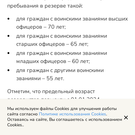
пребывания в резерве такой:
для граждан с воинскими званиями высших
офицеров – 70 лет;
для граждан с воинскими званиями
старших офицеров – 65 лет;
для граждан с воинскими званиями
младших офицеров – 60 лет;
для граждан с другими воинскими
званиями – 55 лет.
Отметим, что предельный возраст
резервистов повысили с 01.01.2024.
Соответствующие изменения внесли в п. 3 ст.
Мы используем файлы Cookies для улучшения работы
сайта согласно
Политике использования Cookies
.
57.3 Закона о военной службе (Федеральный
Оставаясь на сайте, Вы соглашаетесь с использованием
закон
от 24.07.2023 № 326-ФЗ
). С тех пор
Cookies..
предельный возраст пребывания в