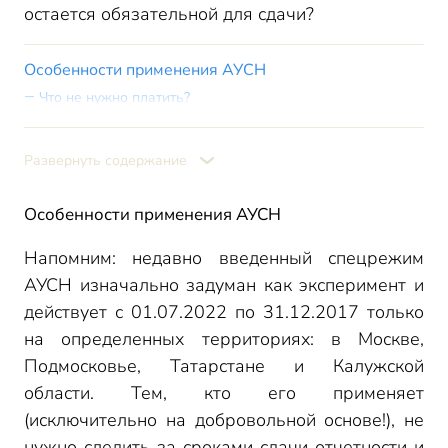
остается обязательной для сдачи?
Особенности применения АУСН
Что не нужно платить?
Отчетность на АУСН
Что нужно и не нужно сдавать в ИФНС?
Развернуть содержание
Что нужно и не нужно сдавать в госфонды?
Особенности сдачи некоторой отчетности на АУСН в
Особенности применения АУСН
пенсионный фонд
Напомним: недавно введенный спецрежим
СЗВ-М
АУСН изначально задуман как эксперимент и
СЗВ-ТД
действует с 01.07.2022 по 31.12.2017 только
СЗВ-СТАЖ
на определенных территориях: в Москве,
Подмосковье, Татарстане и Калужской
области. Тем, кто его применяет
(исключительно на добровольной основе!), не
нужно следить за сроками сдачи отчетности и