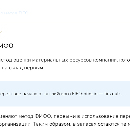
ся метод FIFO
тоду ФИФО с примерами расчетов
а
енная оценка
ФИФО
а
редняя себестоимость
тод оценки материальных ресурсов компании, кото
 на склад первым.
 в чем разница и что лучше
ет свое начало от английского FIFO: «firs in — firs out».
именяют метод ФИФО, первыми в использование пер
организации. Таким образом, в запасах остаются те