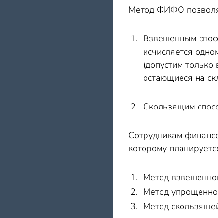
Метод ФИФО позволяе
Взвешенным спосо
исчисляется одно
(допустим только 
остающиеся на ск
Скользящим спос
Сотрудникам финансо
которому планируетс
Метод взвешенной
Метод упрощенно
Метод скользящей