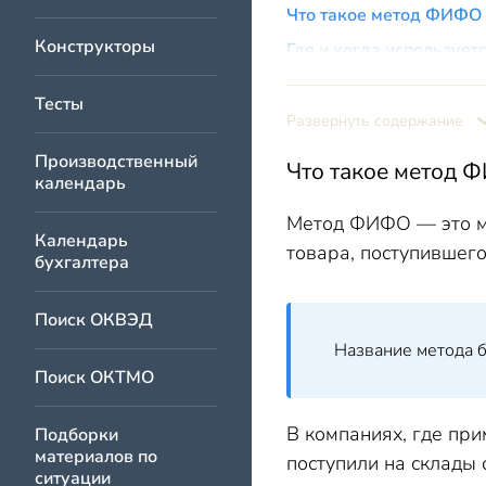
Что такое метод ФИФО
Конструкторы
Где и когда использует
Способы оценки по ме
Тесты
Взвешенная оценк
Развернуть содержание
Упрощенная взвеш
Производственный
Что такое метод 
календарь
Скользящая оценк
Что лучше: ФИФО или с
Метод ФИФО — это ме
Календарь
товара, поступившего
Методы ФИФО и ЛИФО —
бухгалтера
Поиск ОКВЭД
Название метода бер
Поиск ОКТМО
В компаниях, где пр
Подборки
материалов по
поступили на склады 
ситуации