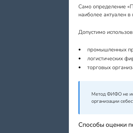
Само определение «П
наиболее актуален в
Допустимо использо
промышленных пр
логистических фи
торговых организа
Метод ФИФО не исп
организации себес
Способы оценки п