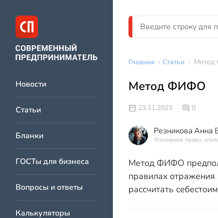
Главная
›
Статьи
›
Метод
Метод ФИФО
Новости
23.11.2023
0
Статьи
Резникова Анна 
Бланки
Уголовное право, угол
ГОСТы для бизнеса
Метод ФИФО предпола
правилах отражения 
Вопросы и ответы
рассчитать себестои
Калькуляторы