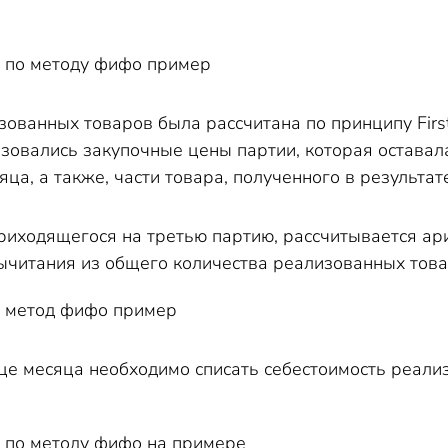
ованных товаров была рассчитана по принципу First I
зовались закупочные цены партии, которая оставала
яца, а также, части товара, полученного в результат
приходящегося на третью партию, рассчитывается ар
ычитания из общего количества реализованных това
нце месяца необходимо списать себестоимость реали