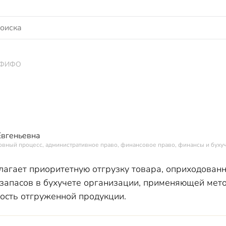
 ФИФО
Евгеньевна
овный процесс, административное право, финансовое право, финансы и буху
гает приоритетную отгрузку товара, оприходованн
запасов в бухучете организации, применяющей ме
мость отгруженной продукции.