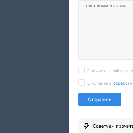
Получить e-mail уведо
С условиями
обработк
Отправить
Советуем прочит