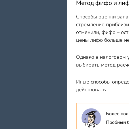
Метод фифо и лиф
Способы оценки запас
стремление приблизи
отменили, фифо – ос
цены лифо больше не
Однако в налоговом 
выбирать метод расч
Иные способы опреде
действовать.
Более пол
Пробный б