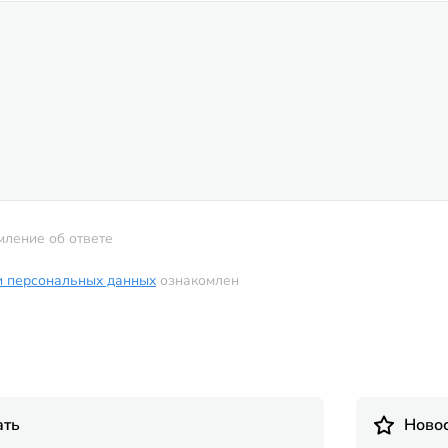
мление об ответе
и персональных данных
ознакомлен
ать
Новос