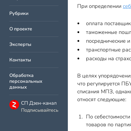
При определении
се
Рубрики
оплата поставщик
О проекте
таможенные пошл
посреднические и
Эксперты
транспортные рас
расходы на страх
Контакты
Обработка
В целях упорядочени
персональных
что регулируется ПБ
данных
списания МПЗ, однак
относят следующие:
СП Дзен-канал
Подписывайтесь
По себестоимости
товаров по парти