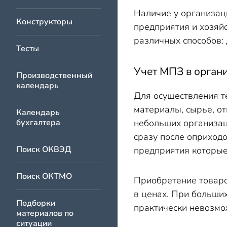
Наличие у организац
Конструкторы
предприятия и хозяйс
различных способов: 
Тесты
Учет МПЗ в орган
Производственный
календарь
Для осуществления т
материалы, сырье, о
Календарь
бухгалтера
небольших организац
сразу после оприходо
Поиск ОКВЭД
предприятия которые
Поиск ОКТМО
Приобретение товаро
в ценах. При больших
Подборки
практически невозмо
материалов по
ситуации