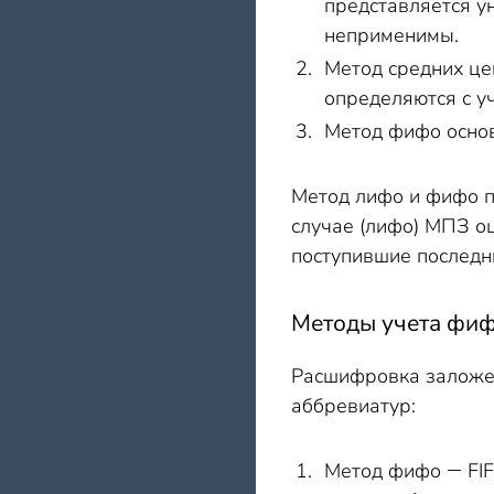
представляется у
неприменимы.
Метод средних це
определяются с у
Метод фифо основ
Метод лифо и фифо пр
случае (лифо) МПЗ о
поступившие последн
Методы учета фиф
Расшифровка заложе
аббревиатур:
Метод фифо ― FIFO