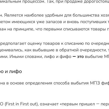
никальным процессом. Так, при продаже дорогостоя
н. Является наиболее удобным для большинства хоз
четом имеющихся уже запасов и вновь поступивших 
ан на принципе, что первыми списываются товары п
едполагает оценку товаров к списанию по очереднос
ценивались, как выбывшие в обратной очередности, 
ими. Иными словами, лифо и фифо
― это
выбытие МП
о и лифо
на в основе определения способа выбытия МПЗ фиф
 (First in First out), означает «первым пришел ― пе