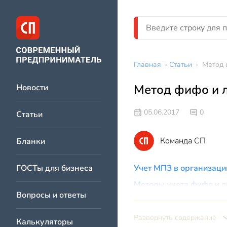
Главная
›
Статьи
›
Метод 
Метод фифо и 
Новости
05.06.2017
0
Статьи
Команда СП
Бланки
ГОСТы для бизнеса
Учет МПЗ в организаци
Методы учета фифо и 
Вопросы и ответы
Метод фифо и лифо ― к
Развернуть содержание
Калькуляторы