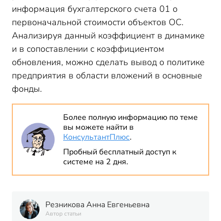
информация бухгалтерского счета 01 о
первоначальной стоимости объектов ОС.
Анализируя данный коэффициент в динамике
и в сопоставлении с коэффициентом
обновления, можно сделать вывод о политике
предприятия в области вложений в основные
фонды.
Более полную информацию по теме
вы можете найти в
КонсультантПлюс
.
Пробный бесплатный доступ к
системе на 2 дня.
Резникова Анна Евгеньевна
Автор статьи