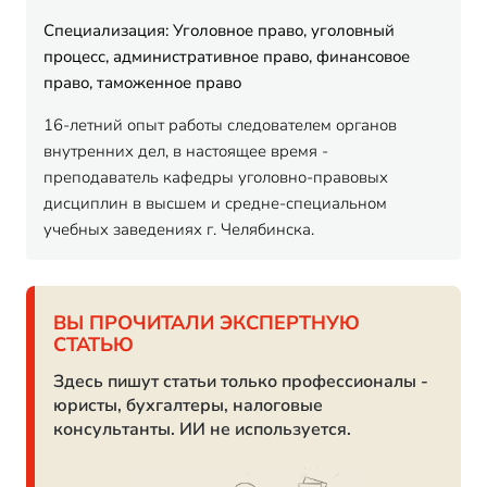
Специализация: Уголовное право, уголовный
процесс, административное право, финансовое
право, таможенное право
16-летний опыт работы следователем органов
внутренних дел, в настоящее время -
преподаватель кафедры уголовно-правовых
дисциплин в высшем и средне-специальном
учебных заведениях г. Челябинска.
ВЫ ПРОЧИТАЛИ ЭКСПЕРТНУЮ
СТАТЬЮ
Здесь пишут статьи только профессионалы -
юристы, бухгалтеры, налоговые
консультанты. ИИ не используется.