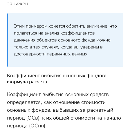
занижен.
Этим примером хочется обратить внимание, что
полагаться на анализ коэффициентов
движения объектов основного фонда можно
только в тех случаях, когда вы уверены в
достоверности первичных данных.
Коэффициент выбытия основных фондов:
формула расчета
Коэффициент выбытия основных средств
определяется, как отношение стоимости
основных фондов, выбывших за расчетный
период (ОСв), к их общей стоимости на начало
периода (ОСнп):