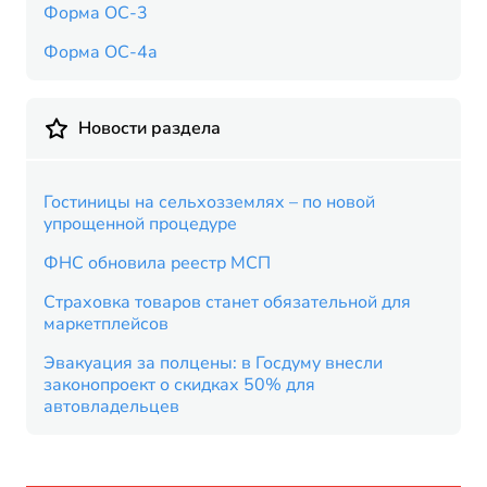
Форма ОС-3
Форма ОС-4а
Новости раздела
Гостиницы на сельхозземлях – по новой
упрощенной процедуре
ФНС обновила реестр МСП
Страховка товаров станет обязательной для
маркетплейсов
Эвакуация за полцены: в Госдуму внесли
законопроект о скидках 50% для
автовладельцев