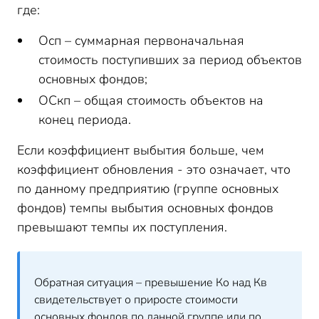
где:
Осп – суммарная первоначальная
стоимость поступивших за период объектов
основных фондов;
ОСкп – общая стоимость объектов на
конец периода.
Если коэффициент выбытия больше, чем
коэффициент обновления - это означает, что
по данному предприятию (группе основных
фондов) темпы выбытия основных фондов
превышают темпы их поступления.
Обратная ситуация – превышение Ко над Кв
свидетельствует о приросте стоимости
основных фондов по данной группе или по