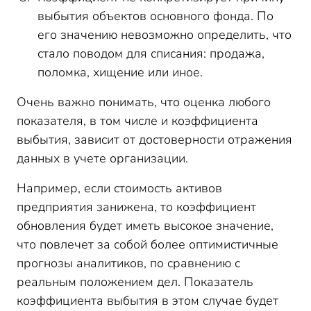
выбытия объектов основного фонда. По
его значению невозможно определить, что
стало поводом для списания: продажа,
поломка, хищение или иное.
Очень важно понимать, что оценка любого
показателя, в том числе и коэффициента
выбытия, зависит от достоверности отражения
данных в учете организации.
Например, если стоимость активов
предприятия занижена, то коэффициент
обновления будет иметь высокое значение,
что повлечет за собой более оптимистичные
прогнозы аналитиков, по сравнению с
реальным положением дел. Показатель
коэффициента выбытия в этом случае будет