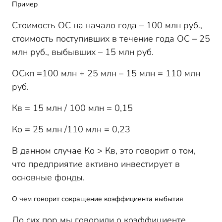
Пример
Стоимость ОС на начало года – 100 млн руб.,
стоимость поступивших в течение года ОС – 25
млн руб., выбывших – 15 млн руб.
ОСкп =100 млн + 25 млн – 15 млн = 110 млн
руб.
Кв = 15 млн / 100 млн = 0,15
Ко = 25 млн /110 млн = 0,23
В данном случае Ко > Кв, это говорит о том,
что предприятие активно инвестирует в
основные фонды.
О чем говорит сокращение коэффициента выбытия
До сих пор мы говорили о коэффициенте