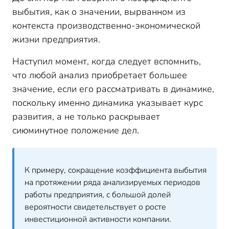
выбытия, как о значении, вырванном из
контекста производственно-экономической
жизни предприятия.
Наступил момент, когда следует вспомнить,
что любой анализ приобретает большее
значение, если его рассматривать в динамике,
поскольку именно динамика указывает курс
развития, а не только раскрывает
сиюминутное положение дел.
К примеру, сокращение коэффициента выбытия
на протяжении ряда анализируемых периодов
работы предприятия, с большой долей
вероятности свидетельствует о росте
инвестиционной активности компании.