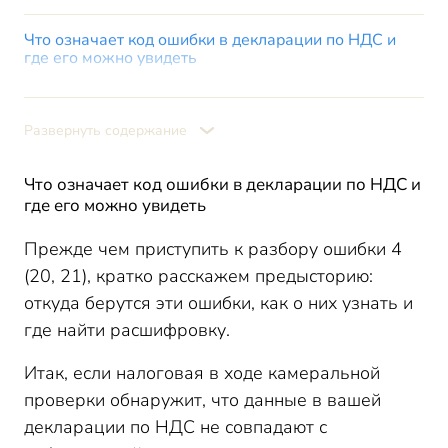
Что означает код ошибки в декларации по НДС и
где его можно увидеть
Код возможной ошибки 4 (20, 21) в декларации по
НДС: что это
Развернуть содержание
Причины появления ошибки 4 (20, 21)
Что делать, если появился 4 (20, 21) код ошибки в
приложении 9 к декларации по НДС
Что означает код ошибки в декларации по НДС и
где его можно увидеть
Код ошибки 4 (20, 21) в декларации по НДС: ответ в
налоговую
Прежде чем приступить к разбору ошибки 4
Итоги
(20, 21), кратко расскажем предысторию:
откуда берутся эти ошибки, как о них узнать и
где найти расшифровку.
Итак, если налоговая в ходе камеральной
проверки обнаружит, что данные в вашей
декларации по НДС не совпадают с