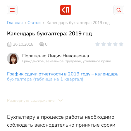
Главная
›
Статьи
›
Календарь бухгалтера: 2019 год
Календарь бухгалтера: 2019 год
26.10.2018
0
Пелипенко Лидия Николаевна
Гражданское, земельное, трудовое, уголовное право
График сдачи отчетности в 2019 году – календарь
бухгалтера (таблица на 1 квартал)
Сроки сдачи отчетности в 2019 году – календарь
бухгалтера (таблица на 2 квартал)
Развернуть содержание
Календарь сдачи отчетности в 2019 год (таблица на
3 квартал)
Календарь бухгалтера 2019 года – сроки сдачи
Бухгалтеру в процессе работы необходимо
отчетности (4 квартал)
соблюдать законодательно принятые сроки
Календарь бухгалтера 2019 – УСН