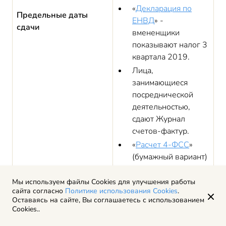
«
Декларация по
Предельные даты
ЕНВД
» -
сдачи
вмененщики
показывают налог 3
квартала 2019.
Лица,
занимающиеся
посреднической
деятельностью,
сдают Журнал
счетов-фактур.
«
Расчет 4-ФСС
»
(бумажный вариант)
с данными за 9
месяцев 2019 года.
Мы используем файлы Cookies для улучшения работы
сайта согласно
Политике использования Cookies
.
Оставаясь на сайте, Вы соглашаетесь с использованием
25
Cookies..
«Декларация по