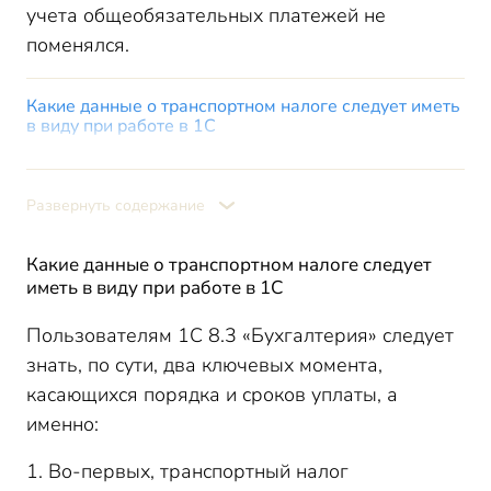
учета общеобязательных платежей не
поменялся.
Какие данные о транспортном налоге следует иметь
в виду при работе в 1С
Как отобразить расчет, начисление транспортного
налога с учетом нововведений 1С
Развернуть содержание
Краткий перечень изменений по учету платежей на ЕНС
при работе с программой с 2024 г.
Расчет, начисление при работе с 1С: основные этапы
Какие данные о транспортном налоге следует
иметь в виду при работе в 1С
Итоги
Пользователям 1С 8.3 «Бухгалтерия» следует
знать, по сути, два ключевых момента,
касающихся порядка и сроков уплаты, а
именно:
1. Во-первых, транспортный налог