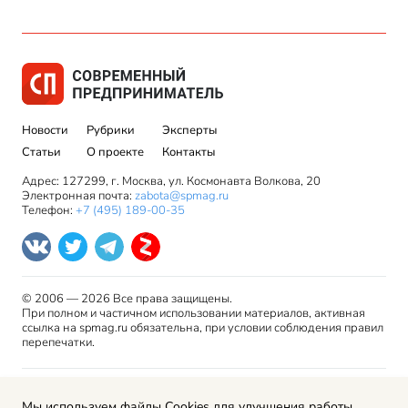
Новости
Рубрики
Эксперты
Статьи
О проекте
Контакты
Адрес: 127299, г. Москва, ул. Космонавта Волкова, 20
Электронная почта:
zabota@spmag.ru
Телефон:
+7 (495) 189-00-35
© 2006 — 2026 Все права защищены.
При полном и частичном использовании материалов, активная
ссылка на spmag.ru обязательна, при условии соблюдения правил
перепечатки.
Правила использования материалов сайта и авторские
Мы используем файлы Cookies для улучшения работы
права