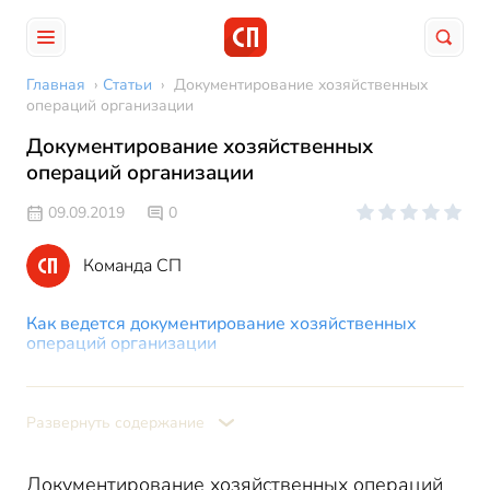
Главная
›
Статьи
›
Документирование хозяйственных
операций организации
Документирование хозяйственных
операций организации
09.09.2019
0
Команда СП
Как ведется документирование хозяйственных
операций организации
Документооборот и хранение документов в
компании
Развернуть содержание
Для чего необходима документация хозяйственных
операций
Документирование хозяйственных операций